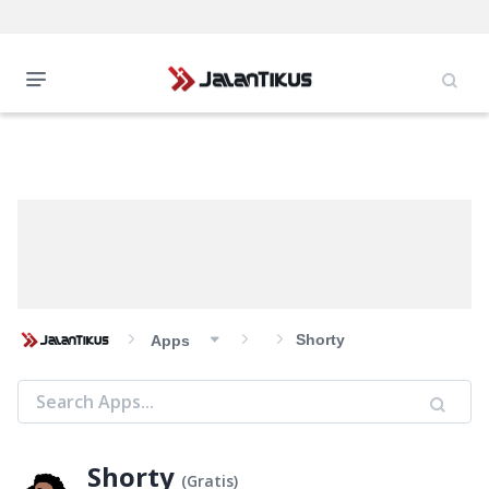
Shorty
Apps
Shorty
(
Gratis
)