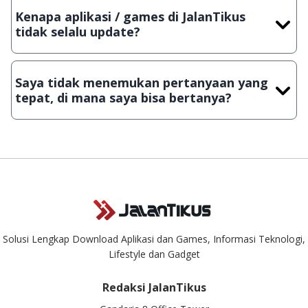
dengan menyertakan Nama Aplikasi/Games, Deskripsi serta
Kenapa aplikasi / games di JalanTikus
Lampiran File instalasi / (APK) jika Android
tidak selalu update?
Demi menjaga kualitas aplikasi dan games yang ada di
JalanTikus, hingga saat ini kita masih melakukan upload-
Saya tidak menemukan pertanyaan yang
download secara manual, sehingga kuota sebesar ribuan
tepat, di mana saya bisa bertanya?
aplikasi & games tidak dapat tercapai dalam waktu yang
singkat.
Kami dengan senang hati menjawab setiap pertanyaan yang
masuk. Kirim pertanyaan kamu ke
info@jalantikus.com
Solusi Lengkap Download Aplikasi dan Games, Informasi Teknologi,
Lifestyle dan Gadget
Redaksi JalanTikus