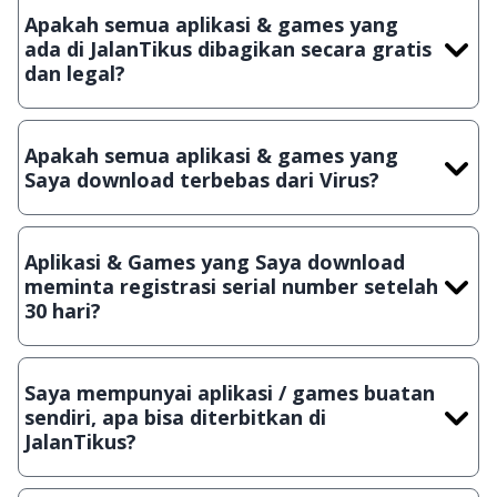
Apakah semua aplikasi & games yang
ada di JalanTikus dibagikan secara gratis
dan legal?
Ya, JalanTikus hanya membagikan aplikasi & games yang
gratis (Freeware) dan legal, dalam artian tidak (bajakan) hasil
Apakah semua aplikasi & games yang
crack, patch atau semacamnya.
Saya download terbebas dari Virus?
Ya, JalanTikus selalu melakukan scanning dengan 3 jenis
Antivirus (Kaspersky, AVG & Avast) sebelum menerbitkan
Aplikasi & Games yang Saya download
suatu aplikasi atau games, sehingga bisa dijamin 100%
meminta registrasi serial number setelah
terbebas dari virus.
30 hari?
Meskipun dibagikan secara gratis, namun ada beberapa
aplikasi & games yang dibagikan secara Shareware, dalam arti
Saya mempunyai aplikasi / games buatan
hanya bisa digunakan dalam jangka waktu tertentu dan jika
sendiri, apa bisa diterbitkan di
ingin lanjut menggunakannya kamu harus membeli lisensi
JalanTikus?
aslinya.
Tentu saja bisa. Silahkan kirim email ke
info@jalantikus.com