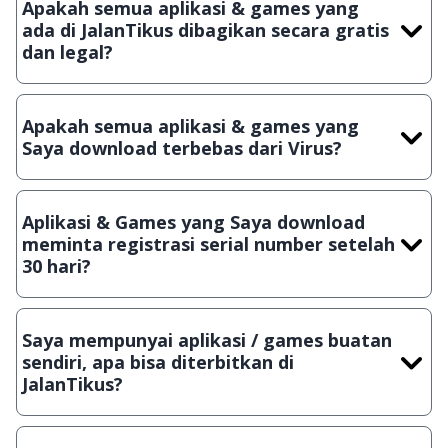
Apakah semua aplikasi & games yang
ada di JalanTikus dibagikan secara gratis
dan legal?
Ya, JalanTikus hanya membagikan aplikasi & games yang
gratis (Freeware) dan legal, dalam artian tidak (bajakan) hasil
Apakah semua aplikasi & games yang
crack, patch atau semacamnya.
Saya download terbebas dari Virus?
Ya, JalanTikus selalu melakukan scanning dengan 3 jenis
Antivirus (Kaspersky, AVG & Avast) sebelum menerbitkan
Aplikasi & Games yang Saya download
suatu aplikasi atau games, sehingga bisa dijamin 100%
meminta registrasi serial number setelah
terbebas dari virus.
30 hari?
Meskipun dibagikan secara gratis, namun ada beberapa
aplikasi & games yang dibagikan secara Shareware, dalam arti
Saya mempunyai aplikasi / games buatan
hanya bisa digunakan dalam jangka waktu tertentu dan jika
sendiri, apa bisa diterbitkan di
ingin lanjut menggunakannya kamu harus membeli lisensi
JalanTikus?
aslinya.
Tentu saja bisa. Silahkan kirim email ke
info@jalantikus.com
dengan menyertakan Nama Aplikasi/Games, Deskripsi serta