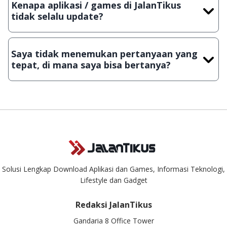
Kenapa aplikasi / games di JalanTikus
Lampiran File instalasi / (APK) jika Android
tidak selalu update?
Demi menjaga kualitas aplikasi dan games yang ada di
JalanTikus, hingga saat ini kita masih melakukan upload-
Saya tidak menemukan pertanyaan yang
download secara manual, sehingga kuota sebesar ribuan
tepat, di mana saya bisa bertanya?
aplikasi & games tidak dapat tercapai dalam waktu yang
singkat.
Kami dengan senang hati menjawab setiap pertanyaan yang
masuk. Kirim pertanyaan kamu ke
info@jalantikus.com
Solusi Lengkap Download Aplikasi dan Games, Informasi Teknologi,
Lifestyle dan Gadget
Redaksi JalanTikus
Gandaria 8 Office Tower