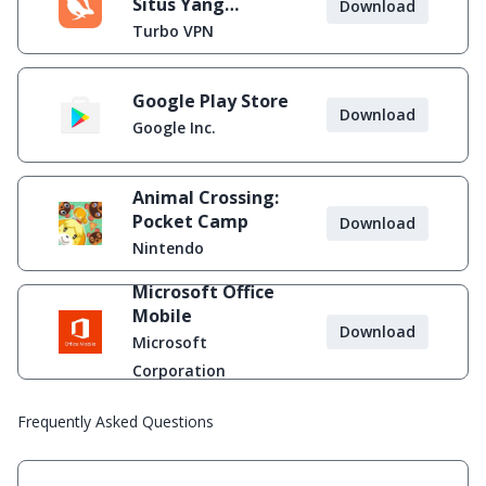
Situs Yang
Download
Diblokir
Turbo VPN
Google Play Store
Download
Google Inc.
Animal Crossing:
Pocket Camp
Download
Nintendo
Microsoft Office
Mobile
Download
Microsoft
Corporation
Frequently Asked Questions