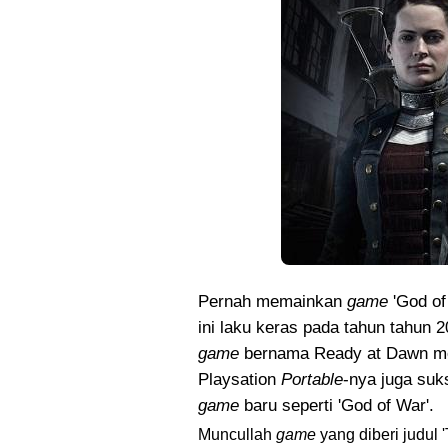
Pernah memainkan
game
'God of
ini laku keras pada tahun tahu
game
bernama Ready at Dawn me
Playsation
Portable
-nya juga su
game
baru seperti 'God of War'.
Muncullah
game
yang diberi judul 