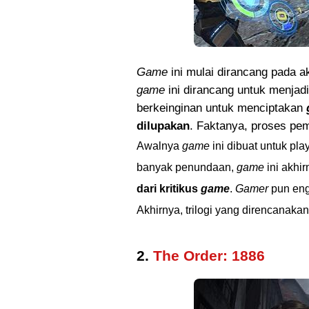
Game
ini mulai dirancang pada ak
game
ini dirancang untuk menjad
berkeinginan untuk menciptakan
dilupakan
. Faktanya, proses p
Awalnya
game
ini dibuat untuk pla
banyak penundaan,
game
ini akhirn
dari kritikus
game
.
Gamer
pun eng
Akhirnya, trilogi yang direncanakan
2.
The Order: 1886