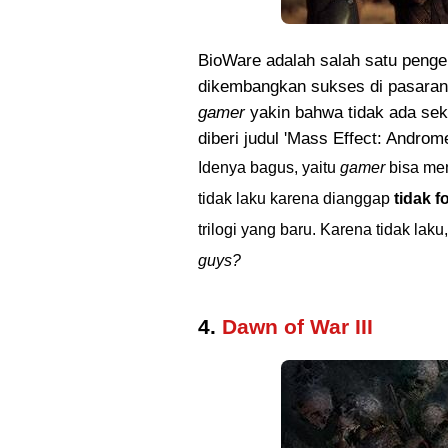
BioWare adalah salah satu pen
dikembangkan sukses di pasaran, te
gamer
yakin bahwa tidak ada sek
diberi judul 'Mass Effect: Androm
Idenya bagus, yaitu
gamer
bisa men
tidak laku karena dianggap
tidak f
trilogi yang baru. Karena tidak lak
guys?
4.
Dawn of War III