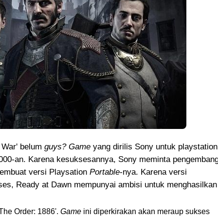
 War' belum
guys? Game
yang dirilis Sony untuk playstation
n 2000-an. Karena kesuksesannya, Sony meminta pengemban
mbuat versi Playsation
Portable
-nya. Karena versi
kses, Ready at Dawn mempunyai ambisi untuk menghasilkan
'The Order: 1886'.
Game
ini diperkirakan akan meraup sukses