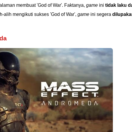
alaman membuat 'God of War'. Faktanya,
game
ini
tidak laku d
h-alih mengikuti sukses 'God of War',
game
ini segera
dilupaka
eda