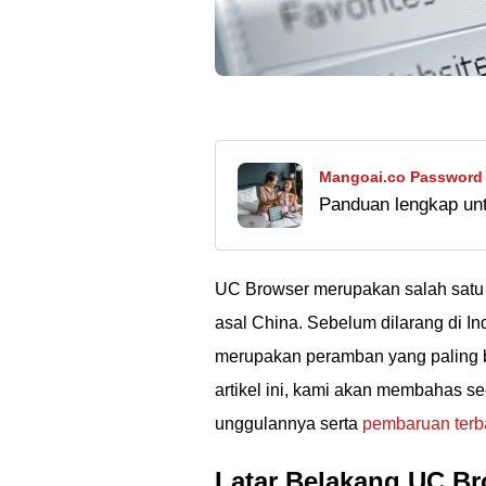
Mangoai.co Password 
Panduan lengkap unt
Mangoai.co untuk aks
Temukan cara mengg
mudah di sini.
UC Browser merupakan salah sat
asal China. Sebelum dilarang di I
merupakan peramban yang paling b
artikel ini, kami akan membahas se
unggulannya serta
pembaruan terb
Latar Belakang UC B