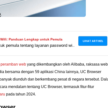
Wifi: Panduan Lengkap untuk Pemula
LIHAT ARTIKEL
uk pemula tentang layanan password wifi
es jaringan wifi di berbagai lokasi.
unakan layanan mangoai.co dengan
u
peramban web
yang dikembangkan oleh Alibaba, raksasa web
ndia bersama dengan 59 aplikasi China lainnya, UC Browser
anyak diunduh dan berkembang pesat di negara tersebut. Da
cara mendalam tentang UC Browser, termasuk fitur-fitur
aru
pada tahun 2024.
rowser