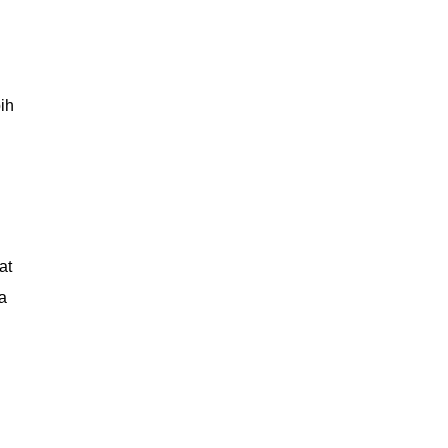
ih
at
a