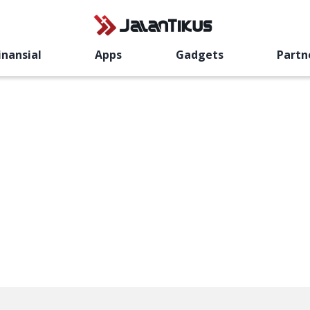
inansial
Apps
Gadgets
Partn