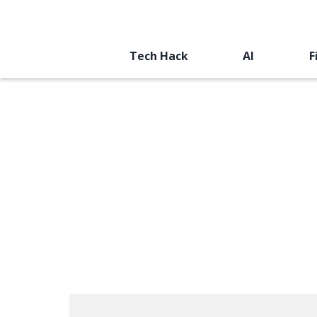
Tech Hack
AI
F