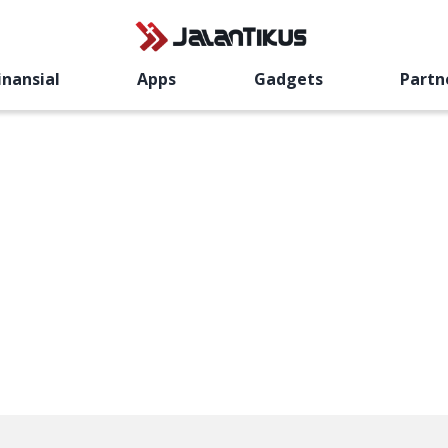
inansial
Apps
Gadgets
Partn