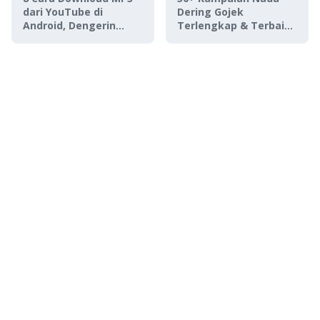
dari YouTube di
Dering Gojek
Android, Dengerin
Terlengkap & Terbaik,
Lagu Tanpa Kuota
Download Gratis!