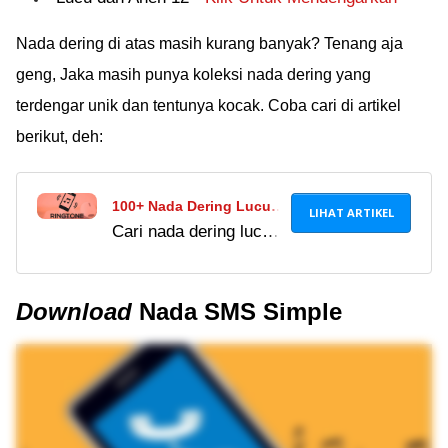
Nada dering di atas masih kurang banyak? Tenang aja
geng, Jaka masih punya koleksi nada dering yang
terdengar unik dan tentunya kocak. Coba cari di artikel
berikut, deh:
100+ Nada Dering Lucu,
LIHAT ARTIKEL
Cari nada dering lucu
Unik, & Aneh Terbaru
di tahun 2024? Ada
2021, Gratis!
lebih dari 250 nada
Download
Nada SMS Simple
dering lucu dan gokil
yang bisa kamu
dapatkan gratis di sini!
Download sekarang!