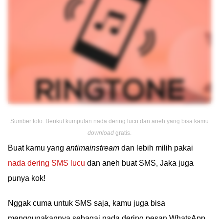
Sumber foto: Berikut kumpulan nada dering lucu dan aneh yang bisa kamu
download
gratis.
Buat kamu yang
antimainstream
dan lebih milih pakai
nada dering SMS lucu
dan aneh buat SMS, Jaka juga
punya kok!
Nggak cuma untuk SMS saja, kamu juga bisa
menggunakannya sebagai nada dering pesan WhatsApp