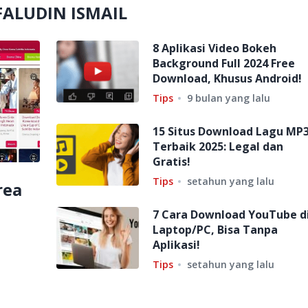
FALUDIN ISMAIL
8 Aplikasi Video Bokeh
Background Full 2024 Free
Download, Khusus Android!
Tips
9 bulan yang lalu
15 Situs Download Lagu MP
Terbaik 2025: Legal dan
Gratis!
Tips
setahun yang lalu
rea
7 Cara Download YouTube d
Laptop/PC, Bisa Tanpa
Aplikasi!
Tips
setahun yang lalu