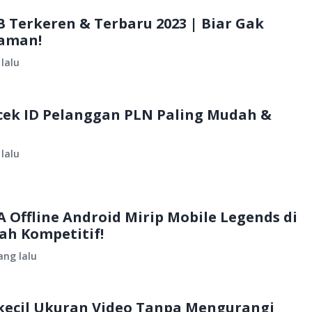
 Terkeren & Terbaru 2023 | Biar Gak
Jaman!
lalu
cek ID Pelanggan PLN Paling Mudah &
lalu
Offline Android Mirip Mobile Legends di
lah Kompetitif!
ang lalu
ecil Ukuran Video Tanpa Mengurangi