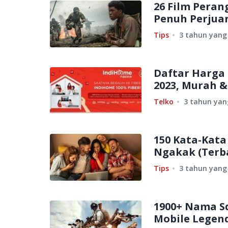
26 Film Peran
Penuh Perjua
Tips
3 tahun yang 
Daftar Harga
2023, Murah &
Telko
3 tahun yan
150 Kata-Kata
Ngakak (Terba
Tips
3 tahun yang 
1900+ Nama Sq
Mobile Legend