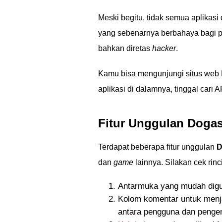
Meski begitu, tidak semua aplikasi
yang sebenarnya berbahaya bagi p
bahkan diretas
hacker
.
Kamu bisa mengunjungi situs web D
aplikasi di dalamnya, tinggal cari
Fitur Unggulan Dogas
Terdapat beberapa fitur unggulan
D
dan
game
lainnya. Silakan cek rinci
Antarmuka yang mudah dig
Kolom komentar untuk menj
antara pengguna dan peng