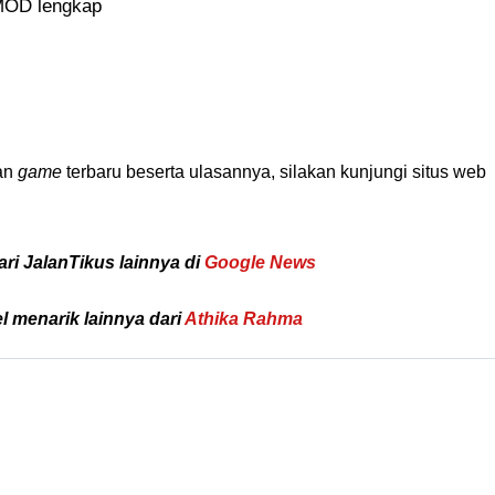
MOD lengkap
dan
game
terbaru beserta ulasannya, silakan kunjungi situs web
ari JalanTikus lainnya di
Google News
el menarik lainnya dari
Athika Rahma