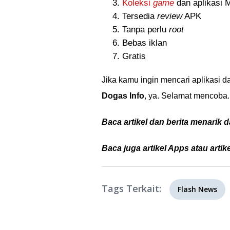
Koleksi
game
dan aplikasi 
Tersedia
review
APK
Tanpa perlu
root
Bebas iklan
Gratis
Jika kamu ingin mencari aplikasi 
Dogas Info
, ya. Selamat mencoba.
Baca artikel dan berita menarik d
Baca juga artikel Apps atau artik
Tags Terkait:
Flash News