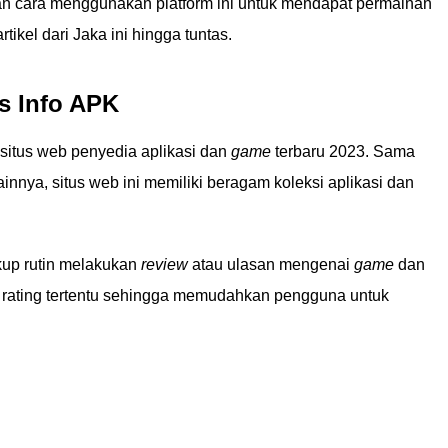
an cara menggunakan platform ini untuk mendapat permainan
tikel dari Jaka ini hingga tuntas.
s Info APK
itus web penyedia aplikasi dan
game
terbaru 2023. Sama
lainnya, situs web ini memiliki beragam koleksi aplikasi dan
kup rutin melakukan
review
atau ulasan mengenai
game
dan
iki rating tertentu sehingga memudahkan pengguna untuk