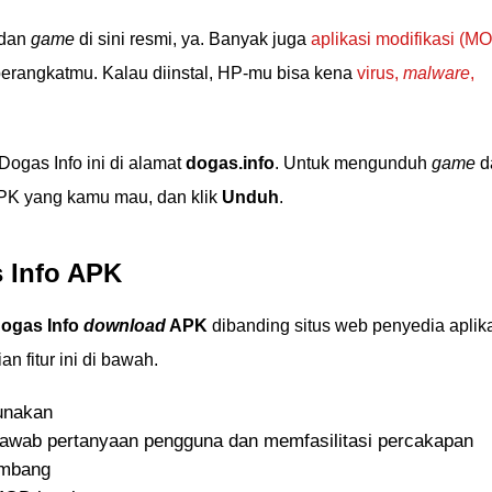
 dan
game
di sini resmi, ya. Banyak juga
aplikasi modifikasi (M
erangkatmu. Kalau diinstal, HP-mu bisa kena
virus,
malware
,
ogas Info ini di alamat
dogas.info
. Untuk mengunduh
game
d
 APK yang kamu mau, dan klik
Unduh
.
 Info APK
ogas Info
download
APK
dibanding situs web penyedia aplik
an fitur ini di bawah.
unakan
awab pertanyaan pengguna dan memfasilitasi percakapan
embang