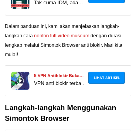
Tak cuma IDM, ada
Manager Terbaik Android
banyak aplikasi
Selain IDM, Super Cepat!
download manager
Android terbaik dengan
Dalam panduan ini, kami akan menjelaskan langkah-
kecepatan unduhan
langkah cara
nonton full video museum
dengan durasi
kencang. Simak
lengkap melalui Simontok Browser anti blokir. Mari kita
daftarnya di sini!
mulai!
5 VPN Antiblokir Buka
LIHAT ARTIKEL
VPN anti blokir terbaik
Situs Apapun, Download
ini bisa buka situs
Gratis di Android!
yang diblokir dengan
Langkah-langkah Menggunakan
mudah dan cepat.
Temukan link download
Simontok Browser
VPN dan browser
antiblokir di sini!