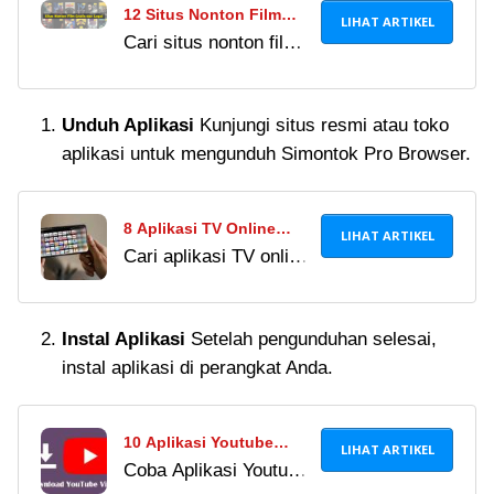
12 Situs Nonton Film
LIHAT ARTIKEL
Cari situs nonton film
Online Gratis, Link Legal
gratis & legal 2026?
Pengganti LK21!
Tinggalkan LK21 &
Unduh Aplikasi
Kunjungi situs resmi atau toko
IndoXXI! Cek 15 link
aplikasi untuk mengunduh Simontok Pro Browser.
streaming film terbaru,
aman, & bebas
malware di sini.
8 Aplikasi TV Online
LIHAT ARTIKEL
Cari aplikasi TV online
Terbaik Android, Legal
gratis terbaik? Nikmati
dan Gratis 2024!
siaran lokal dan
Instal Aplikasi
Setelah pengunduhan selesai,
streaming bola kualitas
instal aplikasi di perangkat Anda.
HD langsung di HP.
Cek rekomendasi
lengkap dan amannya
10 Aplikasi Youtube
LIHAT ARTIKEL
di sini!
Coba Aplikasi Youtube
Downloader Android