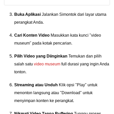
Downloader terbaik
Terbaik, Gratis Tanpa
2024 ini untuk nonton
Iklan!
video YouTube offline
Buka Aplikasi
Jalankan Simontok dari layar utama
& tanpa iklan, 100%
perangkat Anda.
gratis!
Cari Konten Video
Masukkan kata kunci "video
museum" pada kotak pencarian.
Pilih Video yang Diinginkan
Temukan dan pilih
salah satu
video museum
full durasi yang ingin Anda
tonton.
Streaming atau Unduh
Klik opsi "Play" untuk
menonton langsung atau "Download" untuk
menyimpan konten ke perangkat.
Nikmati Video Tanpa Buffering
Tunggu proses