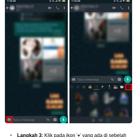
Langkah 3:
Klik pada ikon '
+
' yang ada di sebelah