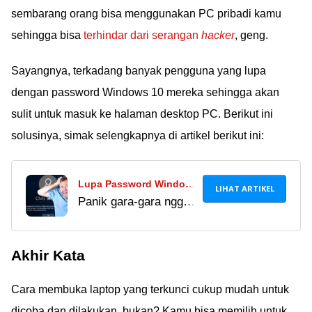
sembarang orang bisa menggunakan PC pribadi kamu
sehingga bisa
terhindar dari serangan
hacker
, geng.
Sayangnya, terkadang banyak pengguna yang lupa
dengan password Windows 10 mereka sehingga akan
sulit untuk masuk ke halaman desktop PC. Berikut ini
solusinya, simak selengkapnya di artikel berikut ini:
Lupa Password Windows
LIHAT ARTIKEL
Panik gara-gara nggak
10? Ini Cara Mudah
bisa buka PC karena
Mengatasinya!
lupa password?
Akhir Kata
Berikut adalah cara
mengatasi lupa
Cara membuka laptop yang terkunci cukup mudah untuk
password Windows 10
dengan mudah. 100%
dicoba dan dilakukan, bukan? Kamu bisa memilih untuk