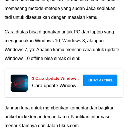
works! (Update 2021)
memasang metode-metode yang sudah Jaka sediakan
tadi untuk disesuaikan dengan masalah kamu.
Cara diatas bisa digunakan untuk PC dan laptop yang
menggunakan Windows 10, Windows 8, ataupun
Windows 7, ya! Apabila kamu mencari cara untuk update
Windows 10 offline bisa simak di sini:
3 Cara Update Windows
LIHAT ARTIKEL
Cara update Windows
10 Offline | Pilih Yang
10 offline ternyata
Butuh Aja!
nggak sesulit yang
dibayangkan, apalagi
Jangan lupa untuk memberikan komentar dan bagikan
Jaka punya tutorial
artikel ini ke teman-teman kamu. Nantikan informasi
lengkapnya. Baca
menarik lainnya dari JalanTikus.com