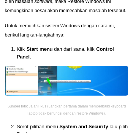
oleh masalah
software
, maka Restore Windows ini
kemungkinan besar akan memecahkan masalah tersebut.
Untuk memulihkan sistem Windows dengan cara ini,
berikut langkah-langkahnya:
Klik
Start menu
dan dari sana, klik
Control
Panel
.
Sumber foto: JalanTikus (Langkah pertama dalam memperbaiki keyboard
laptop tidak berfungsi dengan restore Windows).
Sorot pilihan menu
System and Security
lalu pilih