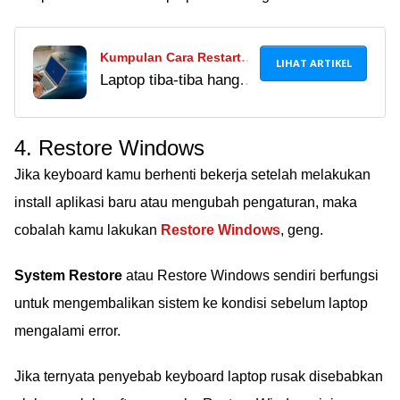
Kumpulan Cara Restart
LIHAT ARTIKEL
Laptop tiba-tiba hang
Laptop Berbagai Merek &
dan mau kamu restart?
Versi Windows, Lengkap!
Berikut adalah
4. Restore Windows
kumpulan cara restart
laptop lengkap dari
Jika keyboard kamu berhenti bekerja setelah melakukan
berbagai merek dan
install aplikasi baru atau mengubah pengaturan, maka
versi Windows yang
cobalah kamu lakukan
Restore Windows
, geng.
bisa kamu coba!
System Restore
atau Restore Windows sendiri berfungsi
untuk mengembalikan sistem ke kondisi sebelum laptop
mengalami error.
Jika ternyata penyebab keyboard laptop rusak disebabkan