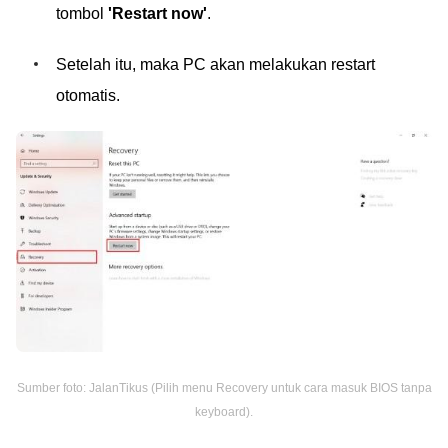
tombol
'Restart now'
.
Setelah itu, maka PC akan melakukan restart
otomatis.
Sumber foto: JalanTikus (Pilih menu Recovery untuk cara masuk BIOS tanpa
keyboard).