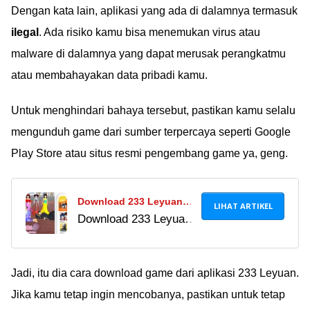
Dengan kata lain, aplikasi yang ada di dalamnya termasuk
ilegal
. Ada risiko kamu bisa menemukan virus atau
malware di dalamnya yang dapat merusak perangkatmu
atau membahayakan data pribadi kamu.
Untuk menghindari bahaya tersebut, pastikan kamu selalu
mengunduh game dari sumber terpercaya seperti Google
Play Store atau situs resmi pengembang game ya, geng.
Download 233 Leyuan
LIHAT ARTIKEL
Download 233 Leyuan
APK 2023, Aplikasi
APK versi terbaru
Penyedia Game
2024 untuk akses
Terlengkap Asal China!
game populer,
Jadi, itu dia cara download game dari aplikasi 233 Leyuan.
termasuk Sakura
Jika kamu tetap ingin mencobanya, pastikan untuk tetap
School Simulator. Lihat