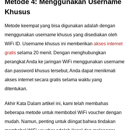
Metode 4: Menggunakan Username
Khusus
Metode keempat yang bisa digunakan adalah dengan
menggunakan username khusus yang disediakan oleh
WiFi ID. Username khusus ini memberikan
akses internet
gratis
selama 20 menit. Dengan menghubungkan
perangkat Anda ke jaringan WiFi menggunakan username
dan password khusus tersebut, Anda dapat menikmati
akses internet secara gratis selama waktu yang
ditentukan.
Akhir Kata Dalam artikel ini, kami telah membahas
beberapa metode untuk membobol WiFi voucher dengan
mudah. Namun, penting untuk diingat bahwa tindakan