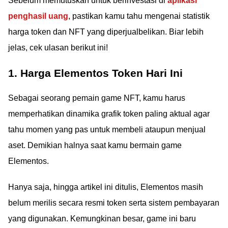
Sebelum memutuskan untuk berinvestasi di
aplikasi
penghasil uang
, pastikan kamu tahu mengenai statistik
harga token dan NFT yang diperjualbelikan. Biar lebih
jelas, cek ulasan berikut ini!
1. Harga Elementos Token Hari Ini
Sebagai seorang pemain game NFT, kamu harus
memperhatikan dinamika grafik token paling aktual agar
tahu momen yang pas untuk membeli ataupun menjual
aset. Demikian halnya saat kamu bermain game
Elementos.
Hanya saja, hingga artikel ini ditulis, Elementos masih
belum merilis secara resmi token serta sistem pembayaran
yang digunakan. Kemungkinan besar, game ini baru