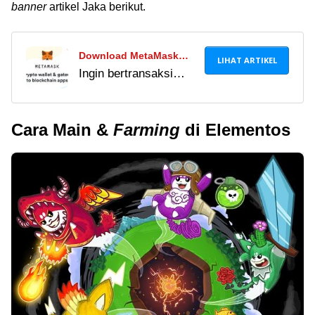
banner
artikel Jaka berikut.
Download MetaMask
LIHAT ARTIKEL
Ingin bertransaksi
Terbaru 2021, Lengkap
cryptocurrency dengan
Dengan Cara Daftar!
mudah dan aman?
Cara Main &
Farming
di Elementos
MetaMask Extension
untuk Chrome
jawabannya! Simak
artikel ini untuk
informasi
selengkapnya