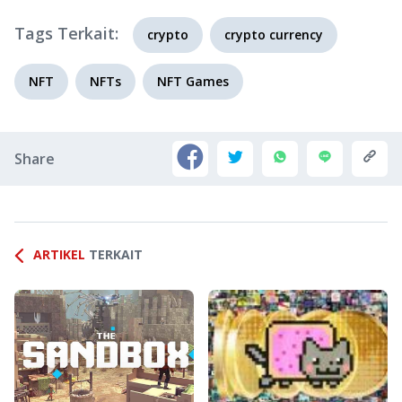
Tags Terkait:
crypto
crypto currency
NFT
NFTs
NFT Games
Share
ARTIKEL
TERKAIT