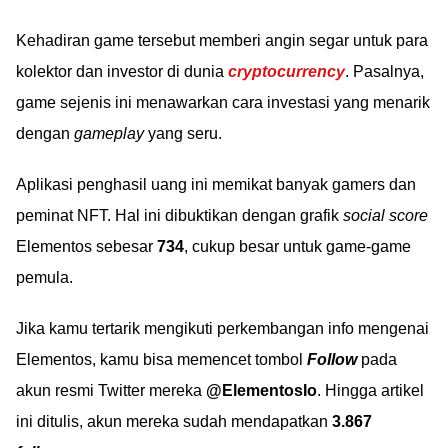
Kehadiran game tersebut memberi angin segar untuk para
kolektor dan investor di dunia
cryptocurrency
. Pasalnya,
game sejenis ini menawarkan cara investasi yang menarik
dengan
gameplay
yang seru.
Aplikasi penghasil uang ini memikat banyak gamers dan
peminat NFT. Hal ini dibuktikan dengan grafik
social score
Elementos sebesar
734
, cukup besar untuk game-game
pemula.
Jika kamu tertarik mengikuti perkembangan info mengenai
Elementos, kamu bisa memencet tombol
Follow
pada
akun resmi Twitter mereka
@ElementosIo
. Hingga artikel
ini ditulis, akun mereka sudah mendapatkan
3.867