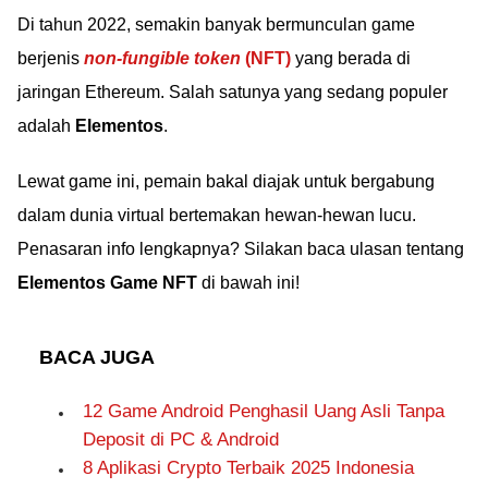
Di tahun 2022, semakin banyak bermunculan game
berjenis
non-fungible token
(NFT)
yang berada di
jaringan Ethereum. Salah satunya yang sedang populer
adalah
Elementos
.
Lewat game ini, pemain bakal diajak untuk bergabung
dalam dunia virtual bertemakan hewan-hewan lucu.
Penasaran info lengkapnya? Silakan baca ulasan tentang
Elementos Game NFT
di bawah ini!
BACA JUGA
12 Game Android Penghasil Uang Asli Tanpa
Deposit di PC & Android
8 Aplikasi Crypto Terbaik 2025 Indonesia