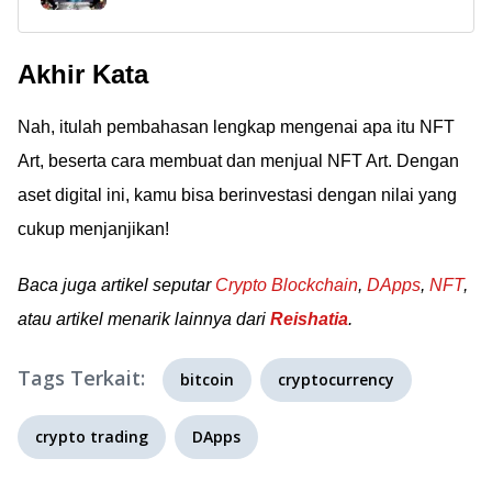
ternyata sangat mudah
Solusi Passive Income Di
dan sederhana. Cocok
Masa Depan!
Akhir Kata
buat kamu yang ingin
menjual NFT art jadi
Nah, itulah pembahasan lengkap mengenai apa itu NFT
passive income atau
bahkan pendapatan
Art, beserta cara membuat dan menjual NFT Art. Dengan
utama!
aset digital ini, kamu bisa berinvestasi dengan nilai yang
cukup menjanjikan!
Baca juga artikel seputar
Crypto Blockchain
,
DApps
,
NFT
,
atau artikel menarik lainnya dari
Reishatia
.
Tags Terkait:
bitcoin
cryptocurrency
crypto trading
DApps