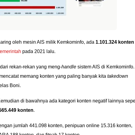
saring oleh mesin AIS milik Kemkominfo, ada
1.101.324 konten
pemerintah
pada 2021 lalu.
dari rekan-rekan yang meng-
handle
sistem AIS di Kemkominfo.
a) mencatat memang konten yang paling banyak kita
takedown
elas Boni.
 Kemudian di bawahnya ada kategori konten negatif lainnya sepe
565.449 konten
.
ngan jumlah 441.098 konten, penipuan online 15.316 konten,
RA 188 konten, dan fitnah 17 konten.