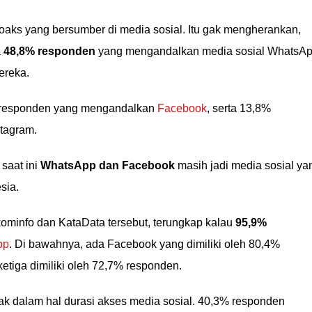
hoaks yang bersumber di media sosial. Itu gak mengherankan,
a
48,8% responden
yang mengandalkan media sosial WhatsA
ereka.
% responden yang mengandalkan
Facebook
, serta 13,8%
tagram.
saat ini
WhatsApp dan Facebook
masih jadi media sosial ya
sia.
ominfo dan KataData tersebut, terungkap kalau
95,9%
pp
. Di bawahnya, ada Facebook yang dimiliki oleh 80,4%
etiga dimiliki oleh 72,7% responden.
k dalam hal durasi akses media sosial. 40,3% responden