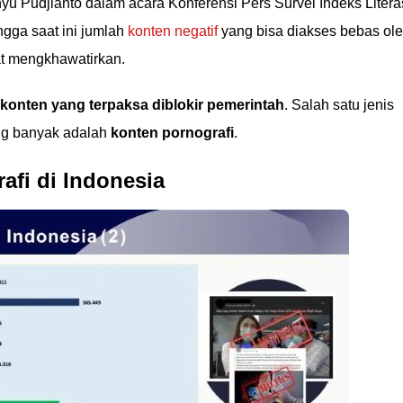
yu Pudjianto dalam acara Konferensi Pers Survei Indeks Litera
ngga saat ini jumlah
konten negatif
yang bisa diakses bebas ol
t mengkhawatirkan.
 konten yang terpaksa diblokir pemerintah
. Salah satu jenis
ng banyak adalah
konten pornografi
.
afi di Indonesia