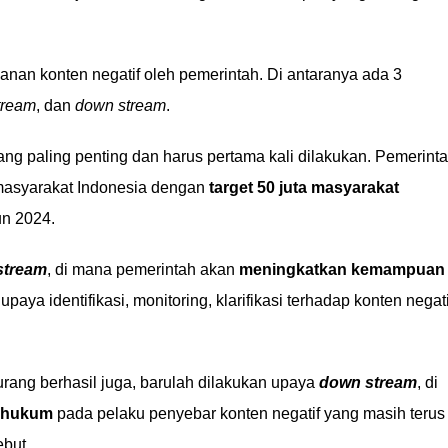
nan konten negatif oleh pemerintah. Di antaranya ada 3
tream
, dan
down stream
.
yang paling penting dan harus pertama kali dilakukan. Pemerint
masyarakat Indonesia dengan
target 50 juta masyarakat
hun 2024.
stream
, di mana pemerintah akan
meningkatkan kemampuan
aya identifikasi, monitoring, klarifikasi terhadap konten negati
urang berhasil juga, barulah dilakukan upaya
down stream
, di
 hukum
pada pelaku penyebar konten negatif yang masih terus
but.