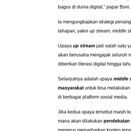
bagus di dunia digital," papar Boni.
Ia mengungkapkan strategi penanga
tahapan, yakni
up stream
,
middle s
Upaya
up stream
jadi salah satu 
akan berusaha mengajak seluruh 
diberikan literasi digital hingga ta
Selanjutnya adalah upaya
middle 
masyarakat
untuk bisa melakukan up
di berbagai platform sosial media.
Jika kedua upaya tersebut masih k
mana akan dilakukan
pendekatan
menerus menyebarkan konten terse