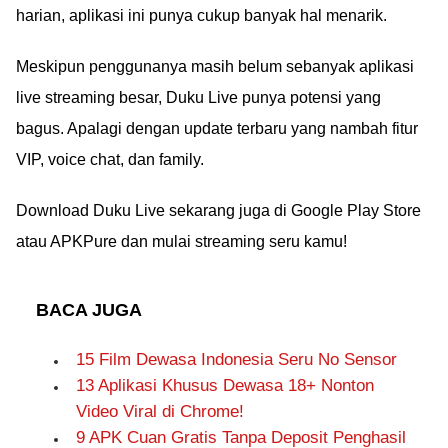
harian, aplikasi ini punya cukup banyak hal menarik.
Meskipun penggunanya masih belum sebanyak aplikasi
live streaming besar, Duku Live punya potensi yang
bagus. Apalagi dengan update terbaru yang nambah fitur
VIP, voice chat, dan family.
Download Duku Live sekarang juga di Google Play Store
atau APKPure dan mulai streaming seru kamu!
BACA JUGA
15 Film Dewasa Indonesia Seru No Sensor
13 Aplikasi Khusus Dewasa 18+ Nonton
Video Viral di Chrome!
9 APK Cuan Gratis Tanpa Deposit Penghasil