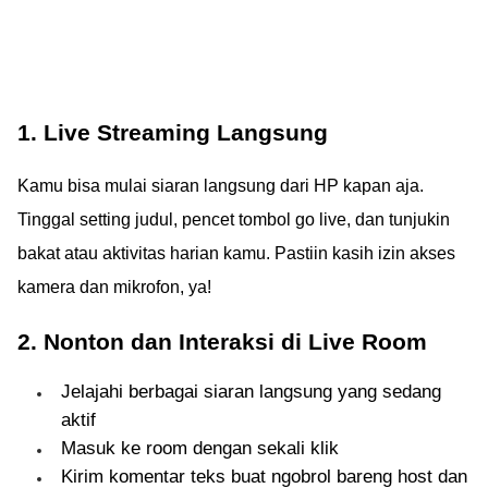
1. Live Streaming Langsung
Kamu bisa mulai siaran langsung dari HP kapan aja.
Tinggal setting judul, pencet tombol go live, dan tunjukin
bakat atau aktivitas harian kamu. Pastiin kasih izin akses
kamera dan mikrofon, ya!
2. Nonton dan Interaksi di Live Room
Jelajahi berbagai siaran langsung yang sedang
aktif
Masuk ke room dengan sekali klik
Kirim komentar teks buat ngobrol bareng host dan