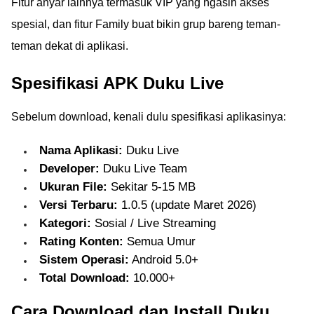
Fitur anyar lainnya termasuk VIP yang ngasih akses
spesial, dan fitur Family buat bikin grup bareng teman-
teman dekat di aplikasi.
Spesifikasi APK Duku Live
Sebelum download, kenali dulu spesifikasi aplikasinya:
Nama Aplikasi:
Duku Live
Developer:
Duku Live Team
Ukuran File:
Sekitar 5-15 MB
Versi Terbaru:
1.0.5 (update Maret 2026)
Kategori:
Sosial / Live Streaming
Rating Konten:
Semua Umur
Sistem Operasi:
Android 5.0+
Total Download:
10.000+
Cara Download dan Install Duku