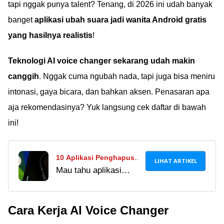
tapi nggak punya talent? Tenang, di 2026 ini udah banyak
banget
aplikasi ubah suara jadi wanita Android gratis
yang hasilnya realistis
!
Teknologi AI voice changer sekarang udah makin
canggih
. Nggak cuma ngubah nada, tapi juga bisa meniru
intonasi, gaya bicara, dan bahkan aksen. Penasaran apa
aja rekomendasinya? Yuk langsung cek daftar di bawah
ini!
10 Aplikasi Penghapus
LIHAT ARTIKEL
Mau tahu aplikasi
Pakaian di Android
penghapus pakaian
Terbaik 2026, Mana
wanita di Android
Pilihanmu?
Cara Kerja AI Voice Changer
terbaik 2026? Simak
rekomendasi lengkap