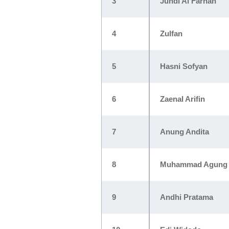
3
Juhdi Al Farhan
4
Zulfan
5
Hasni Sofyan
6
Zaenal Arifin
7
Anung Andita
8
Muhammad Agung A
9
Andhi Pratama