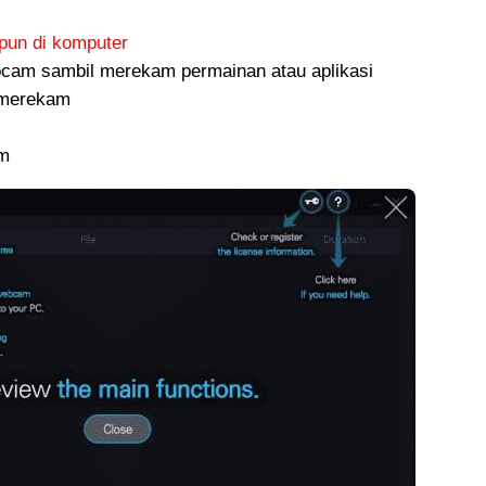
pun di komputer
cam sambil merekam permainan atau aplikasi
s merekam
am