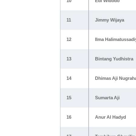
10
Edi Widodo
11
Jimmy Wijaya
12
Ilma Halimatussadi
13
Bintang Yudhistra
14
Dhimas Aji Nugrah
15
Sumarta Aji
16
Anur Al Hadyd