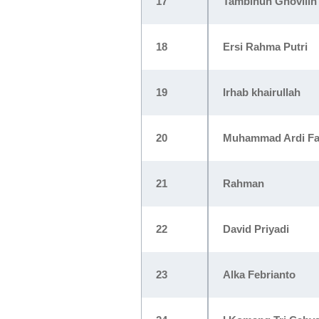
17
Tambihun Ghovilin
18
Ersi Rahma Putri
19
Irhab khairullah
20
Muhammad Ardi Fad
21
Rahman
22
David Priyadi
23
Alka Febrianto