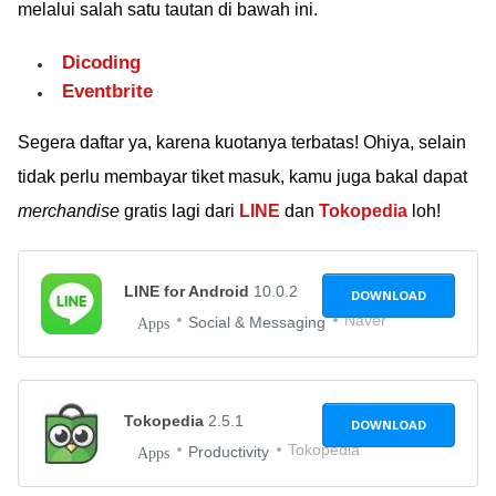
melalui salah satu tautan di bawah ini.
Dicoding
Eventbrite
Segera daftar ya, karena kuotanya terbatas! Ohiya, selain
tidak perlu membayar tiket masuk, kamu juga bakal dapat
merchandise
gratis lagi dari
LINE
dan
Tokopedia
loh!
LINE for Android
10.0.2
DOWNLOAD
Naver
Social & Messaging
Apps
Tokopedia
2.5.1
DOWNLOAD
Tokopedia
Productivity
Apps