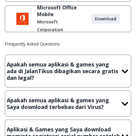
Microsoft Office
Mobile
Download
Microsoft
Corporation
Frequently Asked Questions
Apakah semua aplikasi & games yang
ada di JalanTikus dibagikan secara gratis
dan legal?
Ya, JalanTikus hanya membagikan aplikasi & games yang
gratis (Freeware) dan legal, dalam artian tidak (bajakan) hasil
Apakah semua aplikasi & games yang
crack, patch atau semacamnya.
Saya download terbebas dari Virus?
Ya, JalanTikus selalu melakukan scanning dengan 3 jenis
Antivirus (Kaspersky, AVG & Avast) sebelum menerbitkan
Aplikasi & Games yang Saya download
suatu aplikasi atau games, sehingga bisa dijamin 100%