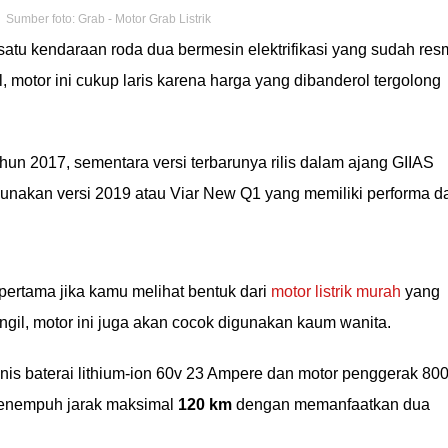
Sumber foto: Grab - Motor Grab Listrik
atu kendaraan roda dua bermesin elektrifikasi yang sudah res
l, motor ini cukup laris karena harga yang dibanderol tergolong
hun 2017, sementara versi terbarunya rilis dalam ajang GIIAS
ggunakan versi 2019 atau Viar New Q1 yang memiliki performa d
 pertama jika kamu melihat bentuk dari
motor listrik murah
yang
ngil, motor ini juga akan cocok digunakan kaum wanita.
enis baterai lithium-ion 60v 23 Ampere dan motor penggerak 80
sa menempuh jarak maksimal
120 km
dengan memanfaatkan dua