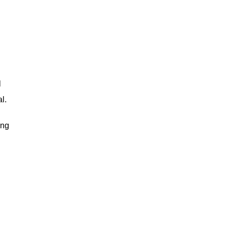
l
l.
ang