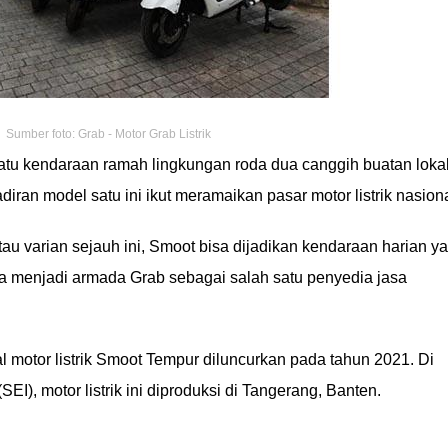
Sumber foto: Grab - Motor Grab Listrik
atu kendaraan ramah lingkungan roda dua canggih buatan loka
diran model satu ini ikut meramaikan pasar motor listrik nasiona
au varian sejauh ini, Smoot bisa dijadikan kendaraan harian y
 menjadi armada Grab sebagai salah satu penyedia jasa
al motor listrik Smoot Tempur diluncurkan pada tahun 2021. Di
I), motor listrik ini diproduksi di Tangerang, Banten.