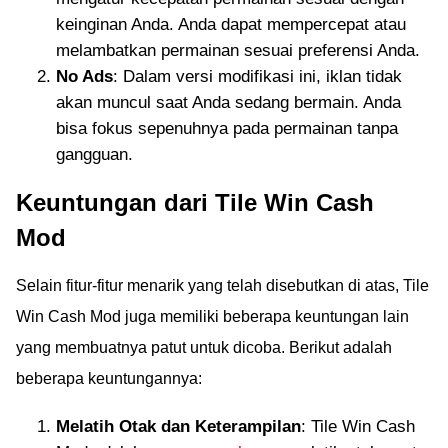
keinginan Anda. Anda dapat mempercepat atau
melambatkan permainan sesuai preferensi Anda.
No Ads
: Dalam versi modifikasi ini, iklan tidak
akan muncul saat Anda sedang bermain. Anda
bisa fokus sepenuhnya pada permainan tanpa
gangguan.
Keuntungan dari Tile Win Cash
Mod
Selain fitur-fitur menarik yang telah disebutkan di atas, Tile
Win Cash Mod juga memiliki beberapa keuntungan lain
yang membuatnya patut untuk dicoba. Berikut adalah
beberapa keuntungannya:
Melatih Otak dan Keterampilan
: Tile Win Cash