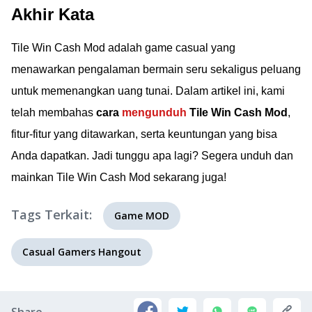
Akhir Kata
Tile Win Cash Mod adalah game casual yang
menawarkan pengalaman bermain seru sekaligus peluang
untuk memenangkan uang tunai. Dalam artikel ini, kami
telah membahas
cara
mengunduh
Tile Win Cash Mod
,
fitur-fitur yang ditawarkan, serta keuntungan yang bisa
Anda dapatkan. Jadi tunggu apa lagi? Segera unduh dan
mainkan Tile Win Cash Mod sekarang juga!
Tags Terkait:
Game MOD
Casual Gamers Hangout