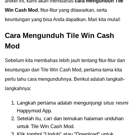
artikel ini, kami akan membahas
cara mengunduh Tile
Win Cash Mod
, fitur-fitur yang ditawarkan, serta
keuntungan yang bisa Anda dapatkan. Mari kita mulai!
Cara Mengunduh Tile Win Cash
Mod
Sebelum kita membahas lebih jauh tentang fitur-fitur dan
keuntungan dari Tile Win Cash Mod, pertama-tama kita
perlu tahu cara mengunduhnya. Berikut adalah langkah-
langkahnya:
Langkah pertama adalah mengunjungi situs resmi
Happymod App.
Setelah itu, cari dan temukan halaman unduhan
untuk Tile Win Cash Mod.
Klik tombol "Unduh" atau "Download" untuk