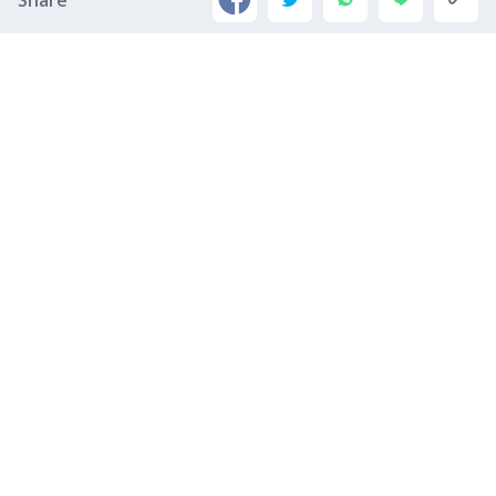
Share