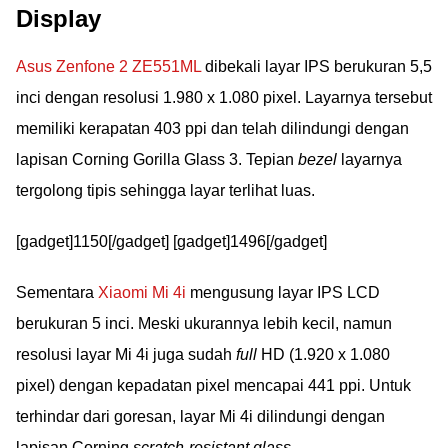
Display
Asus Zenfone 2 ZE551ML
dibekali layar IPS berukuran 5,5
inci dengan resolusi 1.980 x 1.080 pixel. Layarnya tersebut
memiliki kerapatan 403 ppi dan telah dilindungi dengan
lapisan Corning Gorilla Glass 3. Tepian
bezel
layarnya
tergolong tipis sehingga layar terlihat luas.
[gadget]1150[/gadget] [gadget]1496[/gadget]
Sementara
Xiaomi Mi 4i
mengusung layar IPS LCD
berukuran 5 inci. Meski ukurannya lebih kecil, namun
resolusi layar Mi 4i juga sudah
full
HD (1.920 x 1.080
pixel) dengan kepadatan pixel mencapai 441 ppi. Untuk
terhindar dari goresan, layar Mi 4i dilindungi dengan
lapisan Corning
scratch-resistant glass
.