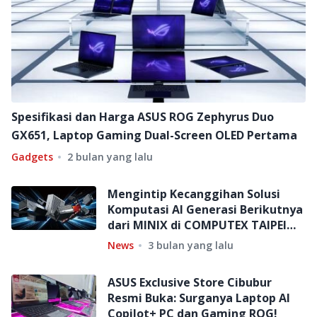
Spesifikasi dan Harga ASUS ROG Zephyrus Duo
GX651, Laptop Gaming Dual-Screen OLED Pertama
Gadgets
2 bulan yang lalu
Mengintip Kecanggihan Solusi
Komputasi AI Generasi Berikutnya
dari MINIX di COMPUTEX TAIPEI
2026
News
3 bulan yang lalu
ASUS Exclusive Store Cibubur
Resmi Buka: Surganya Laptop AI
Copilot+ PC dan Gaming ROG!