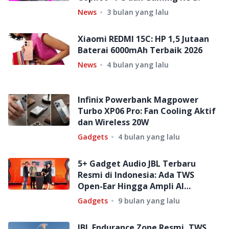
News
3 bulan yang lalu
Xiaomi REDMI 15C: HP 1,5 Jutaan
Baterai 6000mAh Terbaik 2026
News
4 bulan yang lalu
Infinix Powerbank Magpower
Turbo XP06 Pro: Fan Cooling Aktif
dan Wireless 20W
Gadgets
4 bulan yang lalu
5+ Gadget Audio JBL Terbaru
Resmi di Indonesia: Ada TWS
Open-Ear Hingga Ampli AI
Canggih!
Gadgets
9 bulan yang lalu
JBL Endurance Zone Resmi, TWS