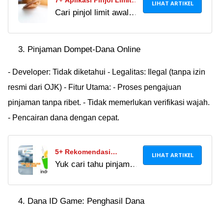
7+ Aplikasi Pinjol Limit
LIHAT ARTIKEL
Cari pinjol limit awal
Awal Tinggi, Bunga
tinggi? Temukan daftar
Rendah Tenor Panjang
pinjol yang limit
2024
Pinjaman Dompet-Dana Online
awalnya besar tanpa
riwayat pinjaman dan
- Developer: Tidak diketahui - Legalitas: Ilegal (tanpa izin
tersedia dengan tenor
resmi dari OJK) - Fitur Utama: - Proses pengajuan
panjang!
pinjaman tanpa ribet. - Tidak memerlukan verifikasi wajah.
- Pencairan dana dengan cepat.
5+ Rekomendasi
LIHAT ARTIKEL
Yuk cari tahu pinjaman
Pinjaman Online 24 Jam,
online langsung cair
Cepat Cair Kapan Saja!
KTP 24 jam! Solusi
Dana ID Game: Penghasil Dana
bagi kamu yang cari
pinjaman online 24