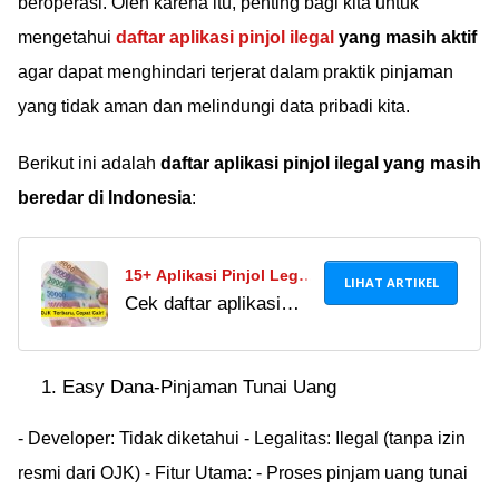
beroperasi. Oleh karena itu, penting bagi kita untuk
mengetahui
daftar aplikasi pinjol ilegal
yang masih aktif
agar dapat menghindari terjerat dalam praktik pinjaman
yang tidak aman dan melindungi data pribadi kita.
Berikut ini adalah
daftar aplikasi pinjol ilegal yang masih
beredar di Indonesia
:
15+ Aplikasi Pinjol Legal
LIHAT ARTIKEL
Cek daftar aplikasi
Tenor Panjang dan Limit
pinjol legal dan ilegal
Besar, Terdaftar OJK
menurut OJK per
2024
Easy Dana-Pinjaman Tunai Uang
September 2024 di
sini. Pastikan agar
- Developer: Tidak diketahui - Legalitas: Ilegal (tanpa izin
tidak sampai salah
resmi dari OJK) - Fitur Utama: - Proses pinjam uang tunai
pilih!