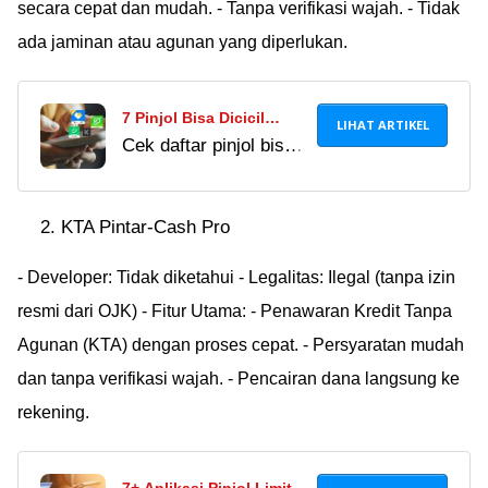
secara cepat dan mudah. - Tanpa verifikasi wajah. - Tidak
ada jaminan atau agunan yang diperlukan.
7 Pinjol Bisa Dicicil
LIHAT ARTIKEL
Cek daftar pinjol bisa
Bulanan Cair ke DANA
dicicil bulanan yang
Terbaik 2024, Bayar
sudah legal OJK pada
Cicilan Lebih Fleksibel!
KTA Pintar-Cash Pro
November 2024. Ada
yang bisa dicicil
- Developer: Tidak diketahui - Legalitas: Ilegal (tanpa izin
sampai 30 kali.
resmi dari OJK) - Fitur Utama: - Penawaran Kredit Tanpa
Agunan (KTA) dengan proses cepat. - Persyaratan mudah
dan tanpa verifikasi wajah. - Pencairan dana langsung ke
rekening.