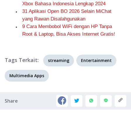
Xbox Bahasa Indonesia Lengkap 2024
31 Aplikasi Open BO 2026 Selain MiChat
yang Rawan Disalahgunakan
9 Cara Membobol WiFi dengan HP Tanpa
Root & Laptop, Bisa Akses Internet Gratis!
Tags Terkait:
streaming
Entertainment
Multimedia Apps
Share