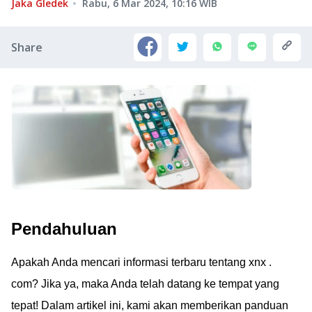
Jaka Gledek
Rabu, 6 Mar 2024, 10:16
WIB
Share
Pendahuluan
Apakah Anda mencari informasi terbaru tentang xnx .
com? Jika ya, maka Anda telah datang ke tempat yang
tepat! Dalam artikel ini, kami akan memberikan panduan