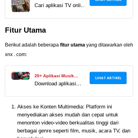
Cari aplikasi TV online
Online di Android & PC
gratis terbaik? Nikmati
Legal 2024, Gratis &
siaran lokal dan
Kualitas HD!
Fitur Utama
streaming bola kualitas
HD langsung di HP.
Berikut adalah beberapa
fitur utama
yang ditawarkan oleh
Cek rekomendasi
lengkap dan amannya
xnx . com:
di sini!
20+ Aplikasi Musik
LIHAT ARTIKEL
Download aplikasi
Terbaik Offline dan
musik terbaik 2023 di
Online Gratis Terbaik
sini. Dengarkan lagu
2023, Audio Kualitas
Akses ke Konten Multimedia: Platform ini
favoritmu secara
Tinggi!
menyediakan akses mudah dan cepat untuk
online dengan beragam
menonton video-video berkualitas tinggi dari
fitur keren. Bisa
berbagai genre seperti film, musik, acara TV, dan
download offline juga,