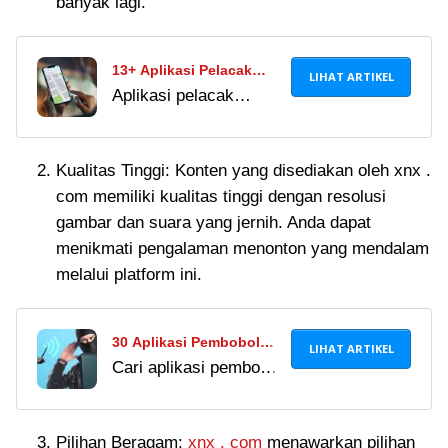
banyak lagi.
loh!
13+ Aplikasi Pelacak
LIHAT ARTIKEL
Aplikasi pelacak
Nomor HP Terbaik 2024,
nomor HP terbaik 2024
Bisa Cek Identitas &
bisa cek identitas
Lokasi Penipu!
Kualitas Tinggi: Konten yang disediakan oleh xnx .
penelepon,
com memiliki kualitas tinggi dengan resolusi
menghindari panggilan
gambar dan suara yang jernih. Anda dapat
spam, dan lacak
menikmati pengalaman menonton yang mendalam
perangkat dengan
melalui platform ini.
mudah. Download di
sini!
30 Aplikasi Pembobol
LIHAT ARTIKEL
Cari aplikasi pembobol
WiFi Terampuh 2024
WiFi? Temukan
Tanpa Root Gratis, Bisa
rekomendasi APK
untuk Android + PC!
Pilihan Beragam:
xnx . com
menawarkan pilihan
bobol WiFi langsung