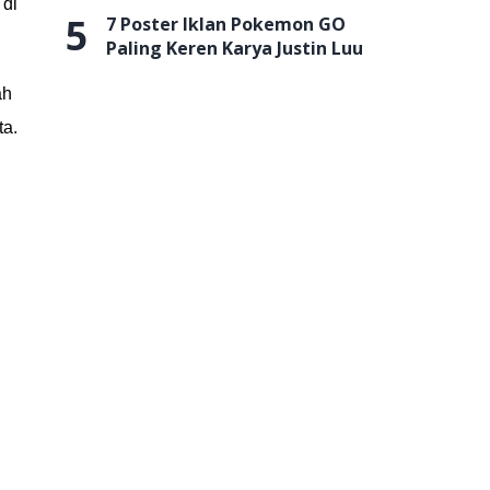
 di
5
7 Poster Iklan Pokemon GO
Paling Keren Karya Justin Luu
ah
ta.