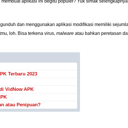
membuat aplikasi ini begitu populer? Yuk simak selengkapnya
ngunduh dan menggunakan aplikasi modifikasi memiliki sejuml
u, loh. Bisa terkena virus,
malware
atau bahkan peretasan da
PK Terbaru 2023
di VidNow APK
APK
n atau Penipuan?