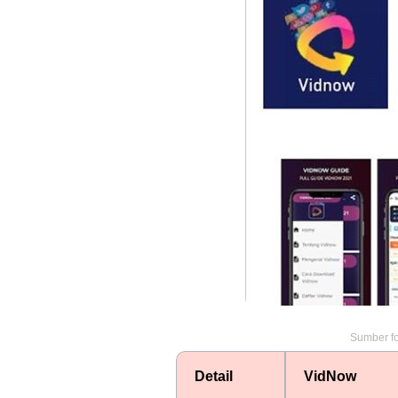
Sumber fo
Detail
VidNow