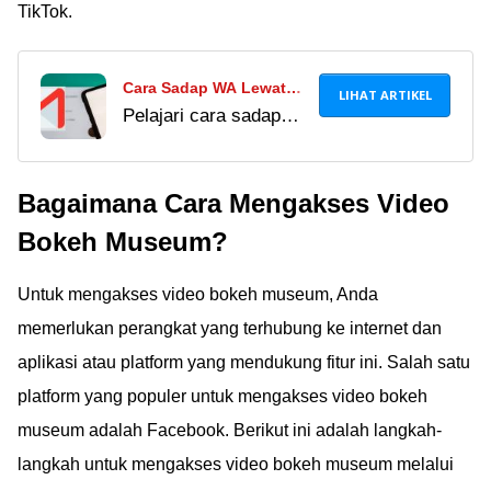
TikTok.
Cara Sadap WA Lewat
LIHAT ARTIKEL
Pelajari cara sadap
Email Terlengkap 2024,
WA lewat email yang
Cocok Buat Stalking
diklaim ampuh dan
Pasangan!
Bagaimana Cara Mengakses Video
anti-ketahuan. Cara ini
bisa dilakukan secara
Bokeh Museum?
jarak jauh, tapi
berisiko!
Untuk mengakses video bokeh museum, Anda
memerlukan perangkat yang terhubung ke internet dan
aplikasi atau platform yang mendukung fitur ini. Salah satu
platform yang populer untuk mengakses video bokeh
museum adalah Facebook. Berikut ini adalah langkah-
langkah untuk mengakses video bokeh museum melalui