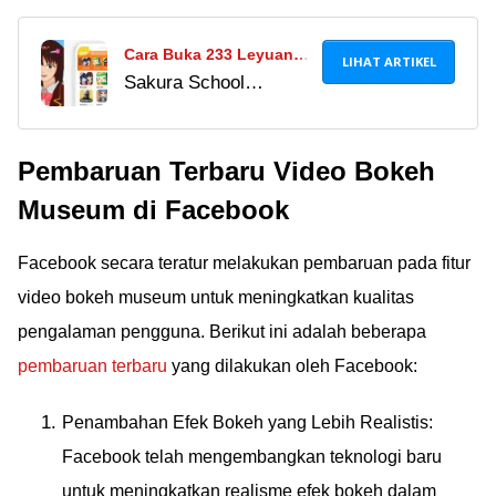
Cara Buka 233 Leyuan
LIHAT ARTIKEL
Sakura School
APK untuk Download
Simulator mod apk app
Sakura School Simulator
233 Leyuan link
dan Game Lainnya!
Pembaruan Terbaru Video Bokeh
tersedia di sini. Cek
cara download, install,
Museum di Facebook
hingga risiko yang
perlu diperhatikan dari
Facebook secara teratur melakukan pembaruan pada fitur
233 Leyuan Sakura.
video bokeh museum untuk meningkatkan kualitas
pengalaman pengguna. Berikut ini adalah beberapa
pembaruan terbaru
yang dilakukan oleh Facebook:
Penambahan Efek Bokeh yang Lebih Realistis:
Facebook telah mengembangkan teknologi baru
untuk meningkatkan realisme efek bokeh dalam