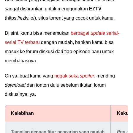
sangat disarankan untuk menggunakan
EZTV
(https://eztv.io/), situs torrent yang cocok untuk kamu.
Di sini, kamu bisa menemukan
berbagai
update
serial-
serial TV terbaru
dengan mudah, bahkan kamu bisa
masuk ke forum diskusi dari tiap episode baru untuk
membahasnya.
Oh ya, buat kamu yang
nggak suka
spoiler
, mending
download
dan tonton dulu sebelum ikutan forum
diskusinya, ya.
Kelebihan
Kekur
Tampilan dengan fitur pencarian yang mudah
Pop up