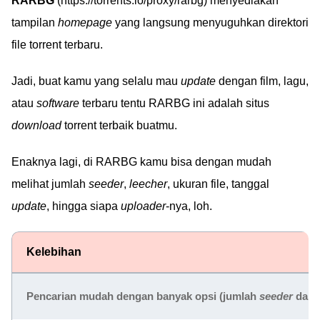
RARBG
(https://torrents.io/proxy/rarbg) menyediakan
tampilan
homepage
yang langsung menyuguhkan direktori
file torrent terbaru.
Jadi, buat kamu yang selalu mau
update
dengan film, lagu,
atau
software
terbaru tentu RARBG ini adalah situs
download
torrent terbaik buatmu.
Enaknya lagi, di RARBG kamu bisa dengan mudah
melihat jumlah
seeder
,
leecher
, ukuran file, tanggal
update
, hingga siapa
uploader
-nya, loh.
Kelebihan
Pencarian mudah dengan banyak opsi (jumlah
seeder
dan