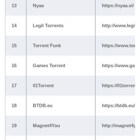
13
Nyaa
https://nyaa.si/
14
Legit Torrents
http://www.legitto
15
Torrent Funk
https://www.torr
16
Games Torrent
https://www.game
17
01Torrent
https://01torrent
18
BTDB.eu
https://btdb.eu/
19
Magnet4You
http://magnet4yo