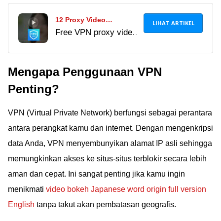
12 Proxy Video
LIHAT ARTIKEL
Free VPN proxy video
Indonesia Gratis untuk
Indonesia bantu akses
Buka Situs yang Diblokir
situs diblokir. Coba
Mengapa Penggunaan VPN
juga blue proxy gratis
& VPN nonton video
Penting?
gratis Indonesia tanpa
ribet!
VPN (Virtual Private Network) berfungsi sebagai perantara
antara perangkat kamu dan internet. Dengan mengenkripsi
data Anda, VPN menyembunyikan alamat IP asli sehingga
memungkinkan akses ke situs-situs terblokir secara lebih
aman dan cepat. Ini sangat penting jika kamu ingin
menikmati
video bokeh Japanese word origin full version
English
tanpa takut akan pembatasan geografis.