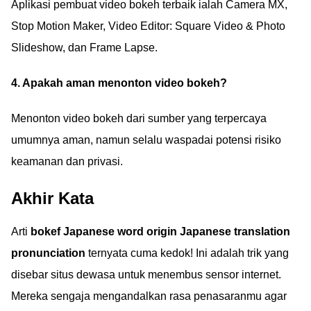
Aplikasi pembuat video bokeh terbaik ialah Camera MX,
Stop Motion Maker, Video Editor: Square Video & Photo
Slideshow, dan Frame Lapse.
4. Apakah aman menonton video bokeh?
Menonton video bokeh dari sumber yang terpercaya
umumnya aman, namun selalu waspadai potensi risiko
keamanan dan privasi.
Akhir Kata
Arti
bokef Japanese word origin Japanese translation
pronunciation
ternyata cuma kedok! Ini adalah trik yang
disebar situs dewasa untuk menembus sensor internet.
Mereka sengaja mengandalkan rasa penasaranmu agar