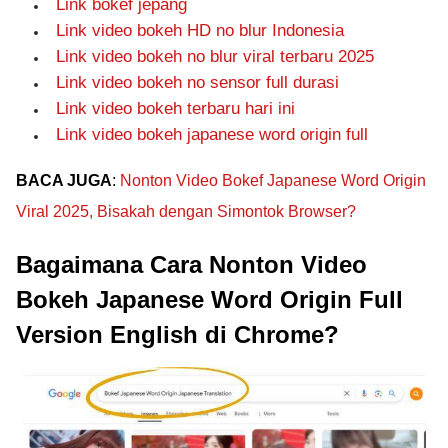
Link bokef jepang
Link video bokeh HD no blur Indonesia
Link video bokeh no blur viral terbaru 2025
Link video bokeh no sensor full durasi
Link video bokeh terbaru hari ini
Link video bokeh japanese word origin full
BACA JUGA
:
Nonton Video Bokef Japanese Word Origin
Viral 2025, Bisakah dengan Simontok Browser?
Bagaimana Cara Nonton Video
Bokeh Japanese Word Origin Full
Version English di Chrome?