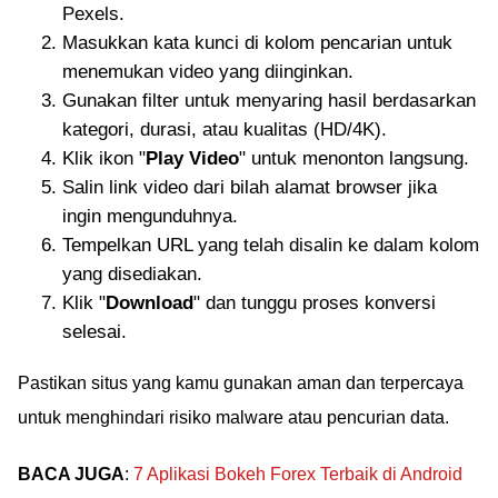
Pexels.
Masukkan kata kunci di kolom pencarian untuk
menemukan video yang diinginkan.
Gunakan filter untuk menyaring hasil berdasarkan
kategori, durasi, atau kualitas (HD/4K).
Klik ikon "
Play Video
" untuk menonton langsung.
Salin link video dari bilah alamat browser jika
ingin mengunduhnya.
Tempelkan URL yang telah disalin ke dalam kolom
yang disediakan.
Klik "
Download
" dan tunggu proses konversi
selesai.
Pastikan situs yang kamu gunakan aman dan terpercaya
untuk menghindari risiko malware atau pencurian data.
BACA JUGA
:
7 Aplikasi Bokeh Forex Terbaik di Android