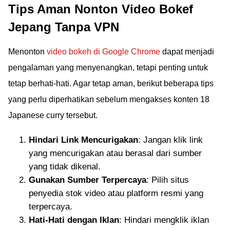
Tips Aman Nonton Video Bokef
Jepang Tanpa VPN
Menonton
video bokeh di Google Chrome
dapat menjadi
pengalaman yang menyenangkan, tetapi penting untuk
tetap berhati-hati. Agar tetap aman, berikut beberapa tips
yang perlu diperhatikan sebelum mengakses konten 18
Japanese curry tersebut.
Hindari Link Mencurigakan
: Jangan klik link
yang mencurigakan atau berasal dari sumber
yang tidak dikenal.
Gunakan Sumber Terpercaya
: Pilih situs
penyedia stok video atau platform resmi yang
terpercaya.
Hati-Hati dengan Iklan
: Hindari mengklik iklan