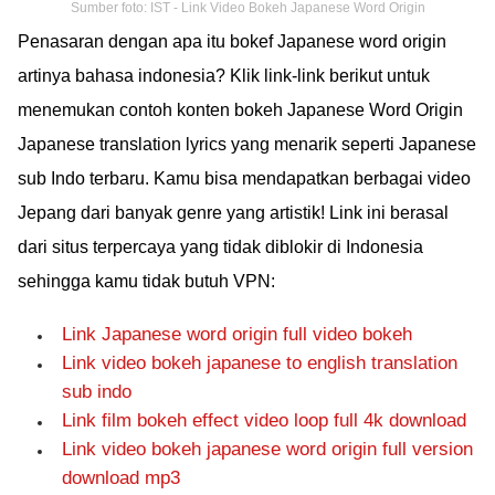
Sumber foto: IST - Link Video Bokeh Japanese Word Origin
Penasaran dengan apa itu bokef Japanese word origin
artinya bahasa indonesia? Klik link-link berikut untuk
menemukan contoh konten bokeh Japanese Word Origin
Japanese translation lyrics yang menarik seperti Japanese
sub Indo terbaru. Kamu bisa mendapatkan berbagai video
Jepang dari banyak genre yang artistik! Link ini berasal
dari situs terpercaya yang tidak diblokir di Indonesia
sehingga kamu tidak butuh VPN:
Link Japanese word origin full video bokeh
Link video bokeh japanese to english translation
sub indo
Link film bokeh effect video loop full 4k download
Link video bokeh japanese word origin full version
download mp3