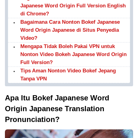
Japanese Word Origin Full Version English
di Chrome?
Bagaimana Cara Nonton Bokef Japanese
Word Origin Japanese di Situs Penyedia
Video?
Mengapa Tidak Boleh Pakai VPN untuk
Nonton Video Bokeh Japanese Word Origin
Full Version?
Tips Aman Nonton Video Bokef Jepang
Tanpa VPN
Apa Itu Bokef Japanese Word
Origin Japanese Translation
Pronunciation?