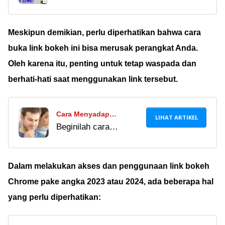
pengguna WiFi tak
2024, Biar Gak Dibobol
dikenal dengan mudah
Lagi!
melalui HP atau PC.
Meskipun demikian, perlu diperhatikan bahwa cara
Simak di sini untuk
buka link bokeh ini bisa merusak perangkat Anda.
menghindari tetangga
Oleh karena itu, penting untuk tetap waspada dan
nakal!
berhati-hati saat menggunakan link tersebut.
Cara Menyadap
LIHAT ARTIKEL
Beginilah cara
Panggilan Telepon
menyadap telepon di
Pasangan di HP Android,
HP-nya dengan
Ampuh Tanpa Ketahuan!
aplikasi Automatic Call
Dalam melakukan akses dan penggunaan link bokeh
Recorder,
Chrome pake angka 2023 atau 2024, ada beberapa hal
TheTruthSpy, dan
yang perlu diperhatikan:
iSpyoo. Beneran work?