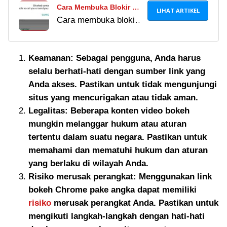
Cara Membuka Blokir WA
LIHAT ARTIKEL
Cara membuka blokir
Orang yang Memblokir
WA orang yang
Nomor Kita, Mudah
memblokir nomor kita
Banget!
Keamanan: Sebagai pengguna, Anda harus
ternyata cukup mudah
selalu berhati-hati dengan sumber link yang
dan efektif. Baca
Anda akses. Pastikan untuk tidak mengunjungi
artikel ini untuk tahu
situs yang mencurigakan atau tidak aman.
caranya!
Legalitas: Beberapa konten video bokeh
mungkin melanggar hukum atau aturan
tertentu dalam suatu negara. Pastikan untuk
memahami dan mematuhi hukum dan aturan
yang berlaku di wilayah Anda.
Risiko merusak perangkat: Menggunakan link
bokeh Chrome pake angka dapat memiliki
risiko
merusak perangkat Anda. Pastikan untuk
mengikuti langkah-langkah dengan hati-hati