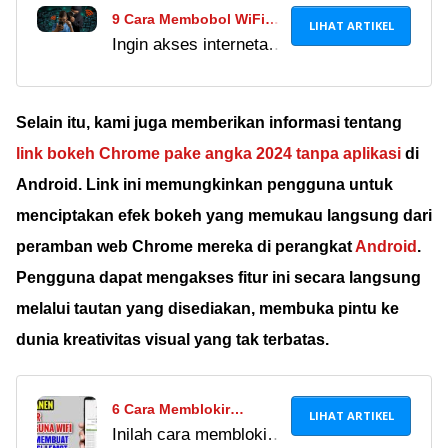
9 Cara Membobol WiFi
LIHAT ARTIKEL
Ingin akses internetan
dengan HP Tanpa Root &
gratis dan praktis?
Laptop, Bisa Akses
Coba cara membobol
Internet Gratis!
WiFi dengan HP tanpa
Selain itu, kami juga memberikan informasi tentang
root dan laptop berikut
link bokeh Chrome pake angka 2024
tanpa aplikasi
di
ini untuk tahu
Android.
Link ini memungkinkan pengguna untuk
tutorialnya.
menciptakan efek bokeh yang memukau langsung dari
peramban web Chrome mereka di perangkat
Android
.
Pengguna dapat mengakses fitur ini secara langsung
melalui tautan yang disediakan, membuka pintu ke
dunia kreativitas visual yang tak terbatas.
6 Cara Memblokir
LIHAT ARTIKEL
Inilah cara memblokir
Pengguna WiFi Ilegal