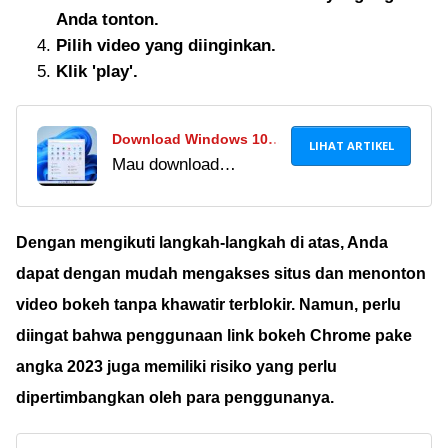
Anda tonton.
Pilih video yang diinginkan.
Klik 'play'.
Download Windows 10
LIHAT ARTIKEL
Mau download
Pro 32/64 Bit Terbaru
Windows 10 di laptop
2024, Gratis & Legal dari
atau PC dengan
Microsoft!
mudah? Ikuti cara
Dengan mengikuti langkah-langkah di atas, Anda
download Windows 10
dapat dengan mudah mengakses situs dan menonton
ISO terbaru gratis
video bokeh tanpa khawatir terblokir.
Namun, perlu
terbaru 2024 berikut
diingat bahwa penggunaan link bokeh Chrome pake
ini.
angka 2023 juga memiliki risiko yang perlu
dipertimbangkan oleh para penggunanya.