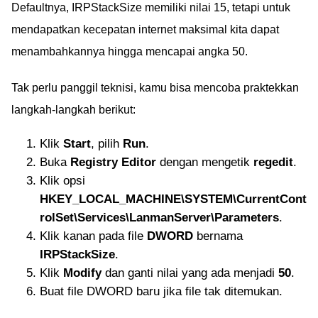
Defaultnya, IRPStackSize memiliki nilai 15, tetapi untuk
mendapatkan kecepatan internet maksimal kita dapat
menambahkannya hingga mencapai angka 50.
Tak perlu panggil teknisi, kamu bisa mencoba praktekkan
langkah-langkah berikut:
Klik
Start
, pilih
Run
.
Buka
Registry Editor
dengan mengetik
regedit
.
Klik opsi
HKEY_LOCAL_MACHINE\SYSTEM\CurrentCont
rolSet\Services\LanmanServer\Parameters
.
Klik kanan pada file
DWORD
bernama
IRPStackSize
.
Klik
Modify
dan ganti nilai yang ada menjadi
50
.
Buat file DWORD baru jika file tak ditemukan.