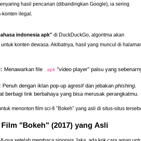
menyaring hasil pencarian (dibandingkan Google), ia sering
konten ilegal.
ahasa indonesia apk"
di DuckDuckGo, algoritma akan
untuk konten dewasa. Akibatnya, hasil yang muncul di halama
:
Menawarkan file
"video player" palsu yang sebenarn
.apk
:
Penuh dengan iklan pop-up agresif dan jebakan
phishing
.
t berbagi link berbahaya yang bisa merusak perangkatmu.
k menonton film sci-fi "Bokeh" yang asli di situs-situs tersebu
ilm "Bokeh" (2017) yang Asli
i-fi-nya setelah membaca sinopsis Jaka, ada kok cara aman unt