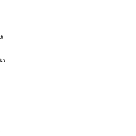
di
eka
a