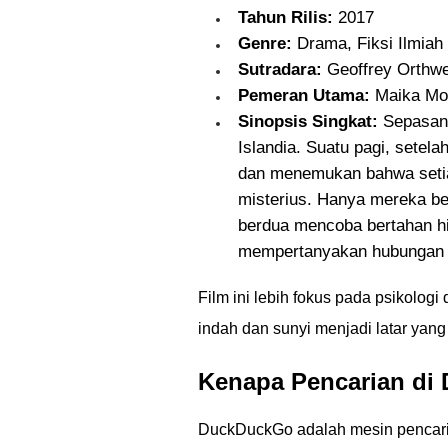
Tahun Rilis:
2017
Genre:
Drama, Fiksi Ilmiah 
Sutradara:
Geoffrey Orthwe
Pemeran Utama:
Maika Mon
Sinopsis Singkat:
Sepasang 
Islandia. Suatu pagi, setel
dan menemukan bahwa setiap
misterius. Hanya mereka be
berdua mencoba bertahan hi
mempertanyakan hubungan m
Film ini lebih fokus pada psikolog
indah dan sunyi menjadi latar yang
Kenapa Pencarian di
DuckDuckGo adalah mesin pencari y