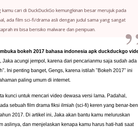
 kamu cari di DuckDuckGo kemungkinan besar merujuk pada
al, ada film sci-fi/drama asli dengan judul sama yang sangat
kaprah ini bisa berisiko malware dan penipuan.
embuka bokeh 2017 bahasa indonesia apk duckduckgo vid
, Jaka acungi jempol, karena dari pencarianmu saja sudah ada
h". Ini penting banget, Gengs, karena istilah "Bokeh 2017" ini
ahaman paling umum di internet.
ta kunci untuk mencari video dewasa versi lama. Padahal,
 ada sebuah film drama fiksi ilmiah (sci-fi) keren yang benar-be
tahun 2017. Di artikel ini, Jaka akan bantu kamu meluruskan
 aslinya, dan menjelaskan kenapa kamu harus hati-hati saat