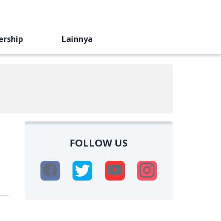
ership
Lainnya
FOLLOW US