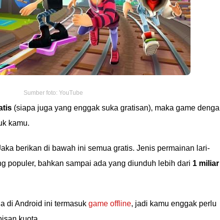
Sumber foto: YouTube
tis
(siapa juga yang enggak suka gratisan), maka game deng
uk kamu.
ka berikan di bawah ini semua gratis. Jenis permainan lari-
g populer, bahkan sampai ada yang diunduh lebih dari
1 miliar
da di Android ini termasuk
game offline
, jadi kamu enggak perlu
bisan kuota.