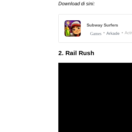
Download di sini:
Subway Surfers
Act
Arkade
Games
2. Rail Rush