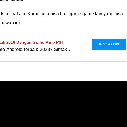
ita lihat aja. Kamu juga bisa lihat game-game lain yang bisa
 bawah ini.
ik 2018 Dengan Grafis Mirip PS4
LIHAT ARTIKEL
e Android terbaik 2023? Simak
rbaik Android 2023 dengan grafis HD dan
i.