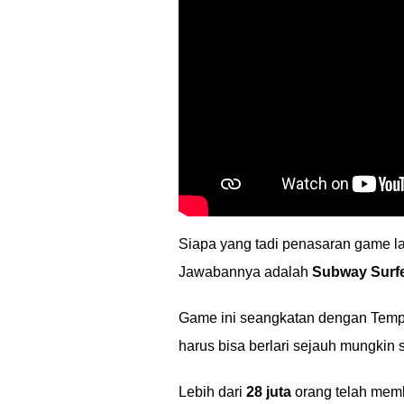
Siapa yang tadi penasaran game lar
Jawabannya adalah
Subway Surf
Game ini seangkatan dengan Templ
harus bisa berlari sejauh mungkin
Lebih dari
28 juta
orang telah memb