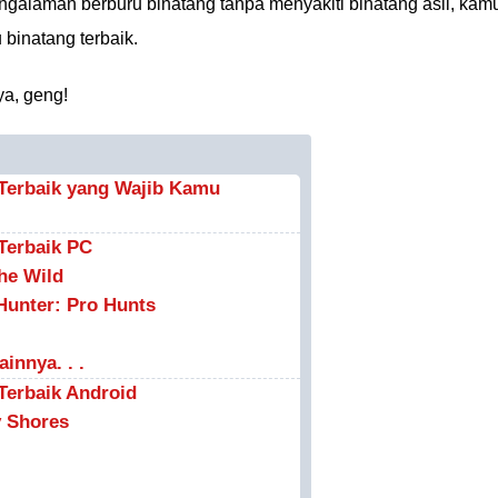
alaman berburu binatang tanpa menyakiti binatang asli, kam
binatang terbaik.
 ya, geng!
Terbaik yang Wajib Kamu
Terbaik PC
The Wild
Hunter: Pro Hunts
innya. . .
Terbaik Android
y Shores