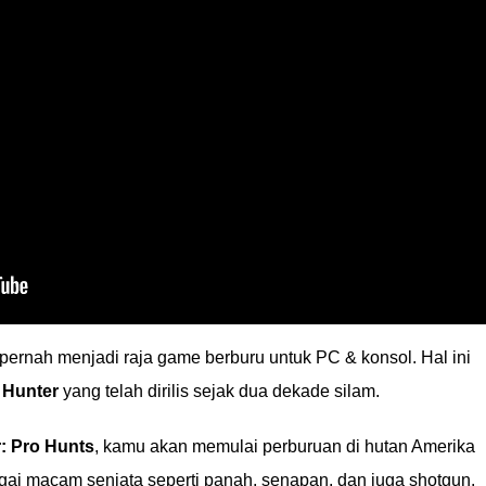
 pernah menjadi raja game berburu untuk PC & konsol. Hal ini
 Hunter
yang telah dirilis sejak dua dekade silam.
: Pro Hunts
, kamu akan memulai perburuan di hutan Amerika
i macam senjata seperti panah, senapan, dan juga shotgun.