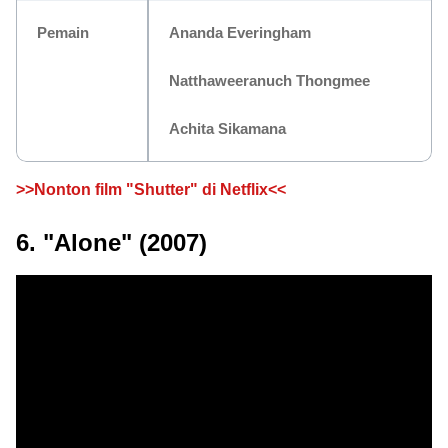
Pemain
Ananda Everingham
Natthaweeranuch Thongmee
Achita Sikamana
>>Nonton film "Shutter" di Netflix<<
6. "Alone" (2007)