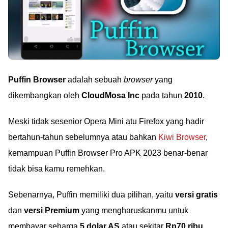
Puffin Browser
adalah sebuah
browser
yang
dikembangkan oleh
CloudMosa Inc
pada tahun
2010
.
Meski tidak sesenior Opera Mini atu Firefox yang hadir
bertahun-tahun sebelumnya atau bahkan
Kiwi Browser
,
kemampuan Puffin Browser Pro APK 2023 benar-benar
tidak bisa kamu remehkan.
Sebenarnya, Puffin memiliki dua pilihan, yaitu
versi gratis
dan
versi Premium
yang mengharuskanmu untuk
membayar seharga
5 dolar AS
atau sekitar
Rp70 ribu
.