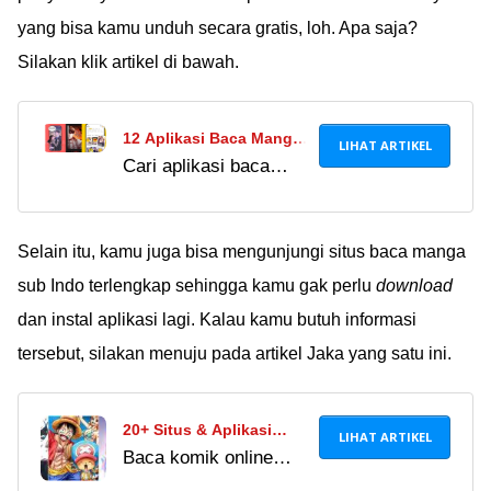
yang bisa kamu unduh secara gratis, loh. Apa saja?
Silakan klik artikel di bawah.
12 Aplikasi Baca Manga
LIHAT ARTIKEL
Cari aplikasi baca
Terbaik 2022, Baca
manga gratis & legal
Semua Manga Sub Indo
terbaik 2026? Baca
& Gratis!
komik sub Indo
Selain itu, kamu juga bisa mengunjungi situs baca manga
terlengkap, bebas iklan
sub Indo terlengkap sehingga kamu gak perlu
download
& aman virus. Cek
dan instal aplikasi lagi. Kalau kamu butuh informasi
rekomendasi Jaka di
tersebut, silakan menuju pada artikel Jaka yang satu ini.
sini!
20+ Situs & Aplikasi
LIHAT ARTIKEL
Baca komik online
Baca Komik Online
sepuasnya di situs &
Bahasa Indonesia