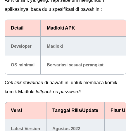
APK di sini, ya, geng. Tapi sebelum mengunduh
aplikasinya, baca dulu spesifikasi di bawah ini:
Detail
Madloki APK
Developer
Madloki
OS minimal
Bervariasi sesuai perangkat
Cek
link download
di bawah ini untuk membaca komik-
komik Madloki
fullpack no password
!
Versi
Tanggal Rilis/Update
Fitur Un
Latest Version
Agustus 2022
-