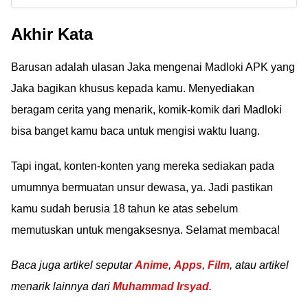
aplikasi baca komik
Terbaik & Terlengkap,
Akhir Kata
online terbaru 2022
Gratis!
gratis. Beberapa di
Barusan adalah ulasan Jaka mengenai Madloki APK yang
antaranya dilengkapi
bahasa Indonesia juga!
Jaka bagikan khusus kepada kamu. Menyediakan
beragam cerita yang menarik, komik-komik dari Madloki
bisa banget kamu baca untuk mengisi waktu luang.
Tapi ingat, konten-konten yang mereka sediakan pada
umumnya bermuatan unsur dewasa, ya. Jadi pastikan
kamu sudah berusia 18 tahun ke atas sebelum
memutuskan untuk mengaksesnya. Selamat membaca!
Baca juga artikel seputar
Anime
,
Apps
,
Film
, atau artikel
menarik lainnya dari
Muhammad Irsyad
.