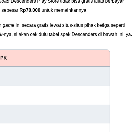
load
Descenders Play Store tidak bisa gratis alias berbayar.
k sebesar
Rp70.000
untuk memainkannya.
uh
game
ini secara gratis lewat situs-situs pihak ketiga seperti
nk
-nya, silakan cek dulu tabel spek Descenders di bawah ini, ya.
APK