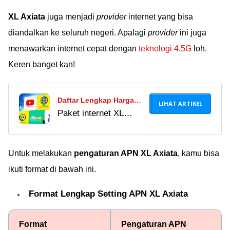
XL Axiata
juga menjadi
provider
internet yang bisa
diandalkan ke seluruh negeri. Apalagi
provider
ini juga
menawarkan internet cepat dengan
teknologi 4.5G
loh.
Keren banget kan!
Daftar Lengkap Harga
LIHAT ARTIKEL
Paket internet XL
Paket Internet XL Terbaru
murah 2022, mulai
September 2018
XTRA Combo, XTRA
Terlengkap + Updated
Kuota, XTRA Rejeki,
Untuk melakukan
pengaturan APN XL Axiata
, kamu bisa
sampai unlimited dari
ikuti format di bawah ini.
paket Akrab dan
Combo Plus bisa kamu
Format Lengkap Setting APN XL Axiata
baca di sini!
Format
Pengaturan APN