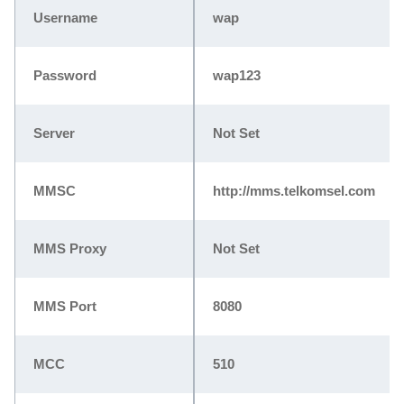
Username
wap
Password
wap123
Server
Not Set
MMSC
http://mms.telkomsel.com
MMS Proxy
Not Set
MMS Port
8080
MCC
510