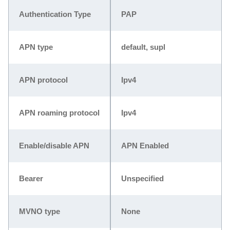
Authentication Type
PAP
APN type
default, supl
APN protocol
Ipv4
APN roaming protocol
Ipv4
Enable/disable APN
APN Enabled
Bearer
Unspecified
MVNO type
None