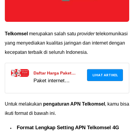
Telkomsel
merupakan salah satu
provider
telekomunikasi
yang menyediakan kualitas jaringan dan internet dengan
kecepatan terbaik di seluruh Indonesia.
Daftar Harga Paket
LIHAT ARTIKEL
Paket internet
Internet Telkomsel
Telkomsel murah
Terbaru September 2018
terbaru 2023, mulai
(Lengkap Dan Update)
simPATI, Kartu As,
Untuk melakukan
pengaturan APN Telkomsel
, kamu bisa
Loop, dan Kartu Halo.
ikuti format di bawah ini.
Banyak promo menarik
terbaru!
Format Lengkap Setting APN Telkomsel 4G