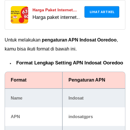
Harga Paket Internet
LIHAT ARTIKEL
Harga paket internet
Indosat Terbaru
indosat terbaru + cara
September 2018
daftar paket via SMS,
MyIM3, dan kode
Untuk melakukan
pengaturan APN Indosat Ooredoo
,
USSD mudah untuk di
kamu bisa ikuti format di bawah ini.
praktekkan sendiri.
Format Lengkap Setting APN Indosat Ooredoo
Format
Pengaturan APN
Name
Indosat
APN
indosatgprs