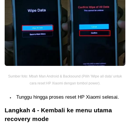
Sumber foto: Mbah Man Android & Backsound (Pilih 'Wipe all data' untuk
cara reset HP Xiaomi dengan tombol power).
Tunggu hingga proses reset HP Xiaomi selesai.
Langkah 4 - Kembali ke menu utama
recovery mode