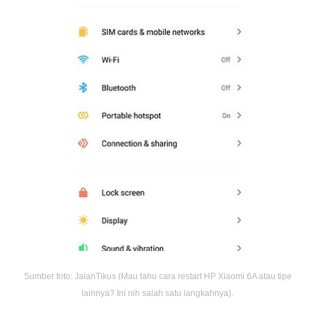
Sumber foto: JalanTikus (Mau tahu cara restart HP Xiaomi 6A atau tipe
lainnya? Ini nih salah satu langkahnya).