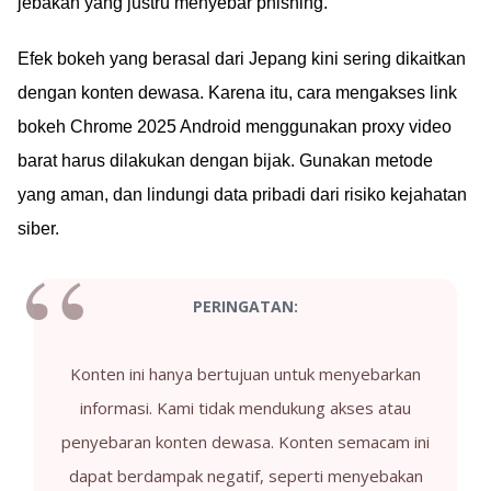
jebakan yang justru menyebar phishing.
Efek bokeh yang berasal dari Jepang kini sering dikaitkan
dengan konten dewasa. Karena itu, cara mengakses link
bokeh Chrome 2025 Android menggunakan proxy video
barat harus dilakukan dengan bijak. Gunakan metode
yang aman, dan lindungi data pribadi dari risiko kejahatan
siber.
PERINGATAN:
Konten ini hanya bertujuan untuk menyebarkan
informasi. Kami tidak mendukung akses atau
penyebaran konten dewasa. Konten semacam ini
dapat berdampak negatif, seperti menyebakan