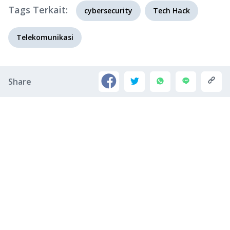
Tags Terkait:
cybersecurity
Tech Hack
Telekomunikasi
Share