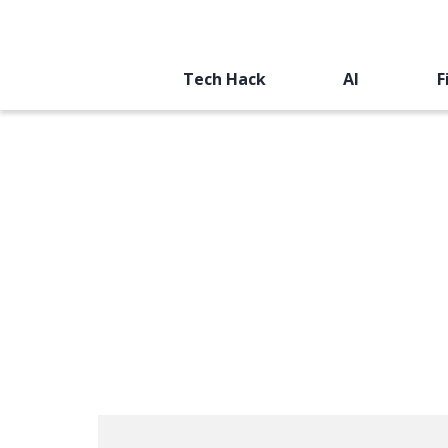
Tech Hack
AI
F