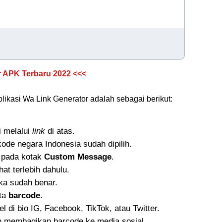
 APK Terbaru 2022 <<<
likasi Wa Link Generator adalah sebagai berikut:
i melalui
link
di atas.
kode negara Indonesia sudah dipilih.
 pada kotak
Custom Message
.
ihat terlebih dahulu.
ka sudah benar.
ta
barcode
.
l di bio IG, Facebook, TikTok, atau Twitter.
in membagikan barcode ke media sosial.