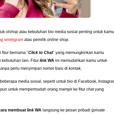
tuk
olshop
atau kebutuhan bio media sosial penting untuk kamu
ng selebgram
atau pemilik
online shop
.
fitur bernama "
Click to Chat
" yang memungkinkan kamu
 kebutuhan lain. Fitur
link
WA
ini memudahkan kamu untuk
tanpa perlu menyimpan nomor baru di kontak.
berapa media sosial, seperti untuk bio di Facebook, Instagra
ipun untuk mempermudah orang mampir ke fitur
chat
yang
cara membuat
link
WA
langsung ke pesan pribadi (
private