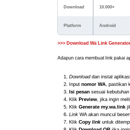
Download
10.000+
Platform
Android
>>> Download Wa Link Generator
Adapun cara membuat link pakai ap
Download
dan instal aplikas
Input
nomor WA
, pastikan 
Isi pesan
sesuai kebutuhan
Klik
Preview
, jika ingin mel
Klik
Generate my.wa.link
ji
Link
WA akan muncul beser
Klik
Copy
link
untuk ditempe
Klik
Download QR
jika ing