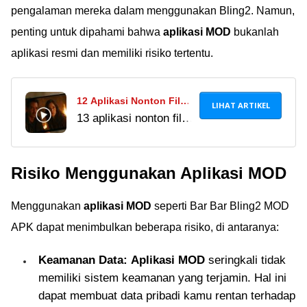
pengalaman mereka dalam menggunakan Bling2. Namun,
penting untuk dipahami bahwa
aplikasi MOD
bukanlah
aplikasi resmi dan memiliki risiko tertentu.
12 Aplikasi Nonton Film
LIHAT ARTIKEL
13 aplikasi nonton film
Gratis yang Aman dan
gratis legal 2026:
Legal (2025)
Vidio, WeTV, Plex, Viu,
Risiko Menggunakan Aplikasi MOD
Crunchyroll & lainnya.
Streaming aman, HD,
Menggunakan
aplikasi MOD
seperti Bar Bar Bling2 MOD
subtitle Indonesia,
tanpa virus!
APK dapat menimbulkan beberapa risiko, di antaranya:
Keamanan Data:
Aplikasi MOD
seringkali tidak
memiliki sistem keamanan yang terjamin. Hal ini
dapat membuat data pribadi kamu rentan terhadap