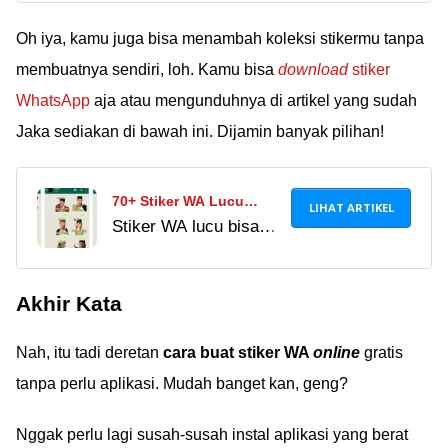
terbaru, terlengkap,
Dengan Aplikasi!
dan mudah untuk
Oh iya, kamu juga bisa menambah koleksi stikermu tanpa
dicoba. Bahkan, ada
membuatnya sendiri, loh. Kamu bisa
download
stiker
cara membuat stiker
WhatsApp
aja atau mengunduhnya di artikel yang sudah
WA secara online.
Jaka sediakan di bawah ini. Dijamin banyak pilihan!
Dijamin langsung jadi!
70+ Stiker WA Lucu
LIHAT ARTIKEL
Stiker WA lucu bisa
Terlengkap & Terbaru
bikin chattingan jadi
2022, Biar Chat Makin
makin seru! Klik di sini
Asyik!
Akhir Kata
untuk download
kumpulan stiker
Nah, itu tadi deretan
cara buat stiker WA
online
gratis
WhatsApp gratis dan
terlengkap 2024!
tanpa perlu aplikasi. Mudah banget kan, geng?
Nggak perlu lagi susah-susah instal aplikasi yang berat