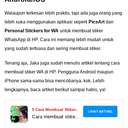
WhatsApp bergerak
milikmu pada orang
Walaupun terkesan lebih praktis, tapi ada juga orang yang
tersayang!
lebih suka menggunakan aplikasi seperti
PicsArt
dan
Personal Stickers for WA
untuk membuat stiker
WhatsApp di HP. Cara ini memang lebih mudah untuk
yang sudah terbiasa dan sering membuat stiker.
Tenang aja, Jaka juga sudah menulis artikel tentang cara
membuat stiker WA di HP. Pengguna Android maupun
iPhone sama-sama bisa mencobanya, kok. Lebih
lengkapnya, baca artikel berikut sampai habis, ya!
5 Cara Membuat Stiker
LIHAT ARTIKEL
Cara membuat stiker
WA (WhatsApp) Sendiri
WA tanpa aplikasi
Di Android, Bisa Tanpa &