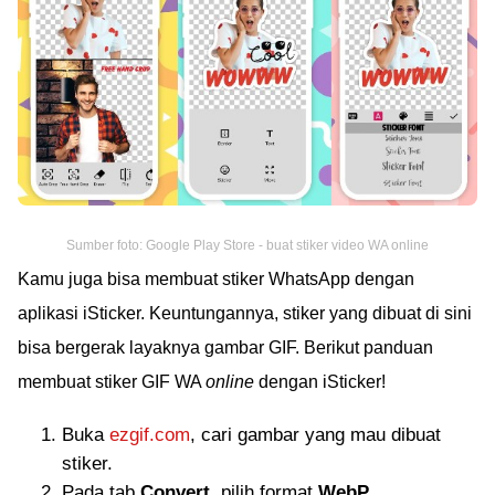
Sumber foto: Google Play Store - buat stiker video WA online
Kamu juga bisa membuat stiker WhatsApp dengan
aplikasi iSticker. Keuntungannya, stiker yang dibuat di sini
bisa bergerak layaknya gambar GIF. Berikut panduan
membuat stiker GIF WA
online
dengan iSticker!
Buka
ezgif.com
, cari gambar yang mau dibuat
stiker.
Pada tab
Convert
, pilih format
WebP
.