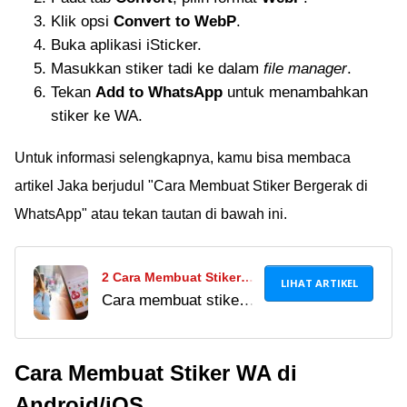
Klik opsi
Convert to WebP
.
Buka aplikasi iSticker.
Masukkan stiker tadi ke dalam
file manager
.
Tekan
Add to WhatsApp
untuk menambahkan
stiker ke WA.
Untuk informasi selengkapnya, kamu bisa membaca
artikel Jaka berjudul "Cara Membuat Stiker Bergerak di
WhatsApp" atau tekan tautan di bawah ini.
2 Cara Membuat Stiker
LIHAT ARTIKEL
Cara membuat stiker
Bergerak Di WhatsApp,
WhatsApp bergerak
Bisa Bikin Stiker Sendiri!
ternyata mudah, loh!
Cara Membuat Stiker WA di
Ikuti tutorial berikut ini
dan kirim animasi
Android/iOS