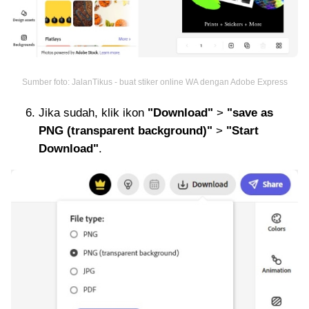
Sumber foto: JalanTikus - buat stiker online WA dengan Adobe Express
Jika sudah, klik ikon
"Download"
>
"save as
PNG (transparent background)"
>
"Start
Download"
.