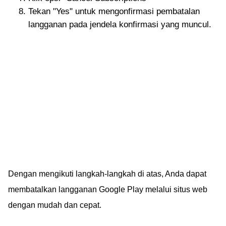
Tekan "Yes" untuk mengonfirmasi pembatalan
langganan pada jendela konfirmasi yang muncul.
Dengan mengikuti langkah-langkah di atas, Anda dapat
membatalkan langganan Google Play melalui situs web
dengan mudah dan cepat.