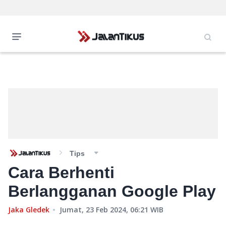
Tips
Cara Berhenti
Berlangganan Google Play
Jaka Gledek
Jumat, 23 Feb 2024, 06:21
WIB