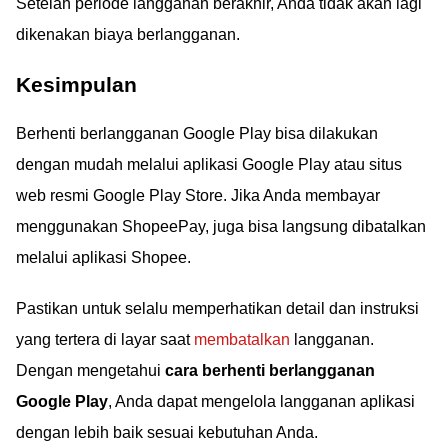
Setelah periode langganan berakhir, Anda tidak akan lagi
dikenakan biaya berlangganan.
Kesimpulan
Berhenti berlangganan Google Play bisa dilakukan
dengan mudah melalui aplikasi Google Play atau situs
web resmi Google Play Store. Jika Anda membayar
menggunakan ShopeePay, juga bisa langsung dibatalkan
melalui aplikasi Shopee.
Pastikan untuk selalu memperhatikan detail dan instruksi
yang tertera di layar saat
membatalkan
langganan.
Dengan mengetahui
cara berhenti berlangganan
Google Play
, Anda dapat mengelola langganan aplikasi
dengan lebih baik sesuai kebutuhan Anda.