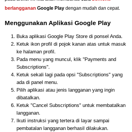
berlangganan
Google Play
dengan mudah dan cepat.
Menggunakan Aplikasi Google Play
Buka aplikasi Google Play Store di ponsel Anda.
Ketuk ikon profil di pojok kanan atas untuk masuk
ke halaman profil.
Pada menu yang muncul, klik "Payments and
Subscriptions".
Ketuk sekali lagi pada opsi "Subscriptions" yang
ada di panel menu.
Pilih aplikasi atau jenis langganan yang ingin
dibatalkan.
Ketuk "Cancel Subscriptions" untuk membatalkan
langganan.
Ikuti instruksi yang tertera di layar sampai
pembatalan langganan berhasil dilakukan.