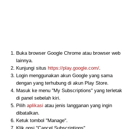
Buka browser Google Chrome atau browser web
lainnya.
Kunjungi situs
https://play.google.com/
.
Login menggunakan akun Google yang sama
dengan yang terhubung di akun Play Store.
Masuk ke menu "My Subscriptions" yang terletak
di panel sebelah kiri.
Pilih
aplikasi
atau jenis langganan yang ingin
dibatalkan.
Ketuk tombol "Manage".
Klik opsi "Cancel Subscriptions"